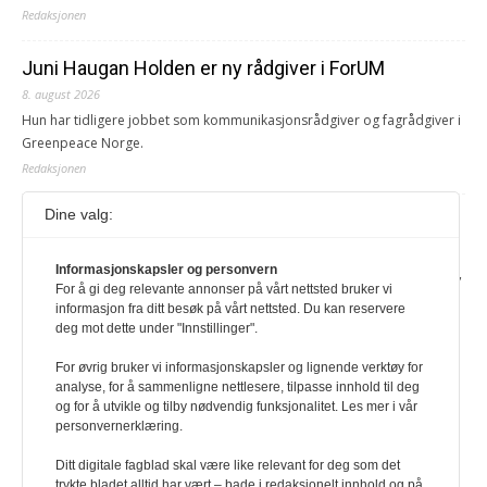
Redaksjonen
Juni Haugan Holden er ny rådgiver i ForUM
8. august 2026
Hun har tidligere jobbet som kommunikasjonsrådgiver og fagrådgiver i
Greenpeace Norge.
Redaksjonen
Dine valg:
Journalist fra Vietnam idømt 7 års fengsel
5. august 2026
Informasjonskapsler og personvern
Kommunistpartiet i Vietnam har total kontroll over alle offisielle medier,
For å gi deg relevante annonser på vårt nettsted bruker vi
aviser, TV- og radiokanaler. For å lese denne må du ha abonnement
informasjon fra ditt besøk på vårt nettsted. Du kan reservere
Logg inn her Ny abonnent? Velg Årsabonnement, Månedsabonnement
deg mot dette under "Innstillinger".
eller 24-timers tilgang. Vi har også egne abonnementer for biblioteker
og bedrifter.
For øvrig bruker vi informasjonskapsler og lignende verktøy for
analyse, for å sammenligne nettlesere, tilpasse innhold til deg
Redaksjonen
og for å utvikle og tilby nødvendig funksjonalitet. Les mer i vår
personvernerklæring.
Ditt digitale fagblad skal være like relevant for deg som det
trykte bladet alltid har vært – bade i redaksjonelt innhold og på