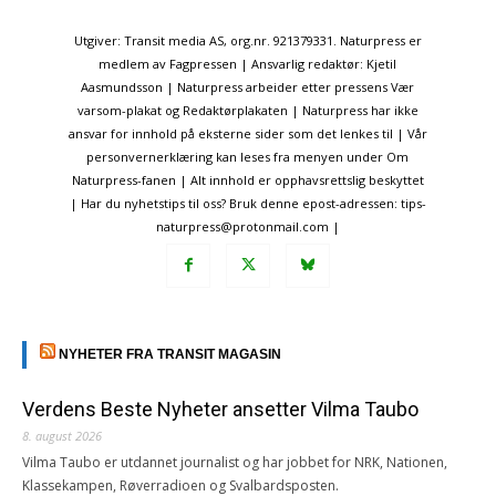
Utgiver: Transit media AS, org.nr. 921379331. Naturpress er
medlem av Fagpressen | Ansvarlig redaktør: Kjetil
Aasmundsson | Naturpress arbeider etter pressens Vær
varsom-plakat og Redaktørplakaten | Naturpress har ikke
ansvar for innhold på eksterne sider som det lenkes til | Vår
personvernerklæring kan leses fra menyen under Om
Naturpress-fanen | Alt innhold er opphavsrettslig beskyttet
| Har du nyhetstips til oss? Bruk denne epost-adressen: tips-
naturpress@protonmail.com |
NYHETER FRA TRANSIT MAGASIN
Verdens Beste Nyheter ansetter Vilma Taubo
8. august 2026
Vilma Taubo er utdannet journalist og har jobbet for NRK, Nationen,
Klassekampen, Røverradioen og Svalbardsposten.