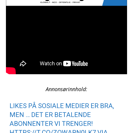
Annonsørinnhold:
LIKES PÅ SOSIALE MEDIER ER BRA,
MEN … DET ER BETALENDE
ABONNENTER VI TRENGER!
HTTPS://T.CO/ZOWARN0LK7
VIA