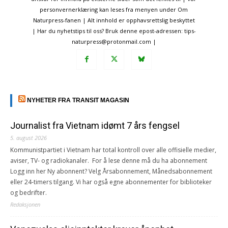
personvernerklæring kan leses fra menyen under Om
Naturpress-fanen | Alt innhold er opphavsrettslig beskyttet
| Har du nyhetstips til oss? Bruk denne epost-adressen: tips-
naturpress@protonmail.com |
NYHETER FRA TRANSIT MAGASIN
Journalist fra Vietnam idømt 7 års fengsel
5. august 2026
Kommunistpartiet i Vietnam har total kontroll over alle offisielle medier,
aviser, TV- og radiokanaler. For å lese denne må du ha abonnement
Logg inn her Ny abonnent? Velg Årsabonnement, Månedsabonnement
eller 24-timers tilgang. Vi har også egne abonnementer for biblioteker
og bedrifter.
Redaksjonen