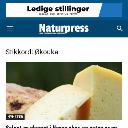
Stikkord: Økouka
NYHETER
Salget av økomat i Norge øker, og osten er en