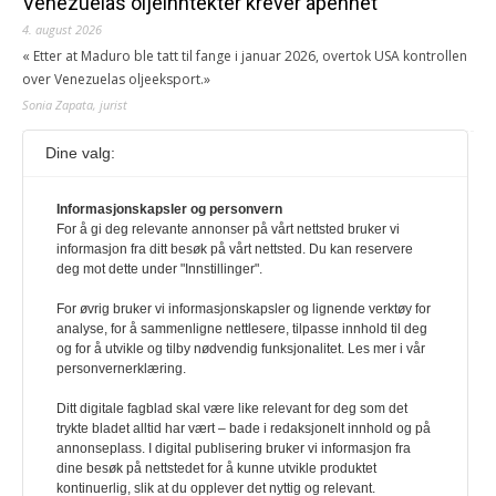
Venezuelas oljeinntekter krever åpenhet
4. august 2026
« Etter at Maduro ble tatt til fange i januar 2026, overtok USA kontrollen
over Venezuelas oljeeksport.»
Sonia Zapata, jurist
Dine valg:
117,8 millioner er på flukt, en nedgang fra forrige
år
1. august 2026
Informasjonskapsler og personvern
For å gi deg relevante annonser på vårt nettsted bruker vi
Ville ha tilsvart verdens trettende største land i folketall. For å lese
informasjon fra ditt besøk på vårt nettsted. Du kan reservere
denne må du ha abonnement Logg inn her Ny abonnent? Velg
deg mot dette under "Innstillinger".
Årsabonnement, Månedsabonnement eller 24-timers tilgang. Vi har
også egne abonnementer for biblioteker og bedrifter.
For øvrig bruker vi informasjonskapsler og lignende verktøy for
analyse, for å sammenligne nettlesere, tilpasse innhold til deg
Redaksjonen
og for å utvikle og tilby nødvendig funksjonalitet. Les mer i vår
personvernerklæring.
Ditt digitale fagblad skal være like relevant for deg som det
trykte bladet alltid har vært – bade i redaksjonelt innhold og på
annonseplass. I digital publisering bruker vi informasjon fra
dine besøk på nettstedet for å kunne utvikle produktet
kontinuerlig, slik at du opplever det nyttig og relevant.