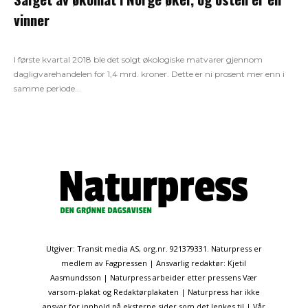
vinner
I første kvartal 2018 ble det solgt økologiske matvarer gjennom
dagligvarehandelen for 1,4 mrd. kroner. Dette er ni prosent mer enn i
samme periode...
Utgiver: Transit media AS, org.nr. 921379331. Naturpress er
medlem av Fagpressen | Ansvarlig redaktør: Kjetil
Aasmundsson | Naturpress arbeider etter pressens Vær
varsom-plakat og Redaktørplakaten | Naturpress har ikke
ansvar for innhold på eksterne sider som det lenkes til | Vår