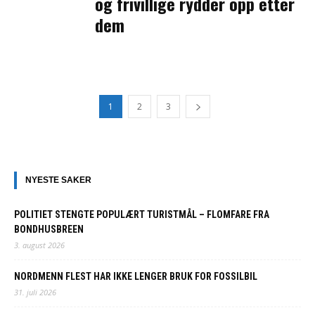
og frivillige rydder opp etter
dem
1
2
3
NYESTE SAKER
POLITIET STENGTE POPULÆRT TURISTMÅL – FLOMFARE FRA
BONDHUSBREEN
3. august 2026
NORDMENN FLEST HAR IKKE LENGER BRUK FOR FOSSILBIL
31. juli 2026