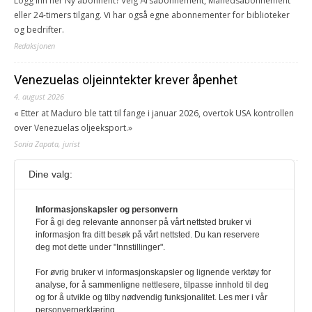
Logg inn her Ny abonnent? Velg Årsabonnement, Månedsabonnement
eller 24-timers tilgang. Vi har også egne abonnementer for biblioteker
og bedrifter.
Redaksjonen
Venezuelas oljeinntekter krever åpenhet
4. august 2026
« Etter at Maduro ble tatt til fange i januar 2026, overtok USA kontrollen
over Venezuelas oljeeksport.»
Sonia Zapata, jurist
Dine valg:
117,8 millioner er på flukt, en nedgang fra forrige
år
Informasjonskapsler og personvern
1. august 2026
For å gi deg relevante annonser på vårt nettsted bruker vi
Ville ha tilsvart verdens trettende største land i folketall. For å lese
informasjon fra ditt besøk på vårt nettsted. Du kan reservere
denne må du ha abonnement Logg inn her Ny abonnent? Velg
deg mot dette under "Innstillinger".
Årsabonnement, Månedsabonnement eller 24-timers tilgang. Vi har
også egne abonnementer for biblioteker og bedrifter.
For øvrig bruker vi informasjonskapsler og lignende verktøy for
analyse, for å sammenligne nettlesere, tilpasse innhold til deg
Redaksjonen
og for å utvikle og tilby nødvendig funksjonalitet. Les mer i vår
personvernerklæring.