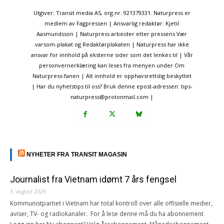
Utgiver: Transit media AS, org.nr. 921379331. Naturpress er
medlem av Fagpressen | Ansvarlig redaktør: Kjetil
Aasmundsson | Naturpress arbeider etter pressens Vær
varsom-plakat og Redaktørplakaten | Naturpress har ikke
ansvar for innhold på eksterne sider som det lenkes til | Vår
personvernerklæring kan leses fra menyen under Om
Naturpress-fanen | Alt innhold er opphavsrettslig beskyttet
| Har du nyhetstips til oss? Bruk denne epost-adressen: tips-
naturpress@protonmail.com |
NYHETER FRA TRANSIT MAGASIN
Journalist fra Vietnam idømt 7 års fengsel
5. august 2026
Kommunistpartiet i Vietnam har total kontroll over alle offisielle medier,
aviser, TV- og radiokanaler. For å lese denne må du ha abonnement