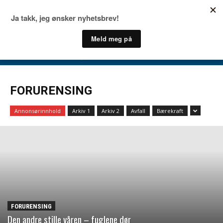
FORURENSING
Annonsørinnhold
Arkiv 1
Arkiv 2
Avfall
Bærekraft
FORURENSING
Den andre stille våren – fuglene dør