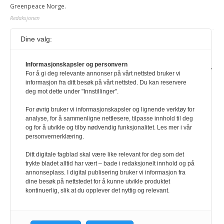
Greenpeace Norge.
Redaksjonen
Dine valg:
Journalist fra Vietnam idømt 7 års fengsel
5. august 2026
Informasjonskapsler og personvern
Kommunistpartiet i Vietnam har total kontroll over alle offisielle medier,
For å gi deg relevante annonser på vårt nettsted bruker vi
aviser, TV- og radiokanaler. For å lese denne må du ha abonnement
informasjon fra ditt besøk på vårt nettsted. Du kan reservere
Logg inn her Ny abonnent? Velg Årsabonnement, Månedsabonnement
deg mot dette under "Innstillinger".
eller 24-timers tilgang. Vi har også egne abonnementer for biblioteker
og bedrifter.
For øvrig bruker vi informasjonskapsler og lignende verktøy for
analyse, for å sammenligne nettlesere, tilpasse innhold til deg
Redaksjonen
og for å utvikle og tilby nødvendig funksjonalitet. Les mer i vår
personvernerklæring.
Ditt digitale fagblad skal være like relevant for deg som det
trykte bladet alltid har vært – bade i redaksjonelt innhold og på
annonseplass. I digital publisering bruker vi informasjon fra
dine besøk på nettstedet for å kunne utvikle produktet
kontinuerlig, slik at du opplever det nyttig og relevant.