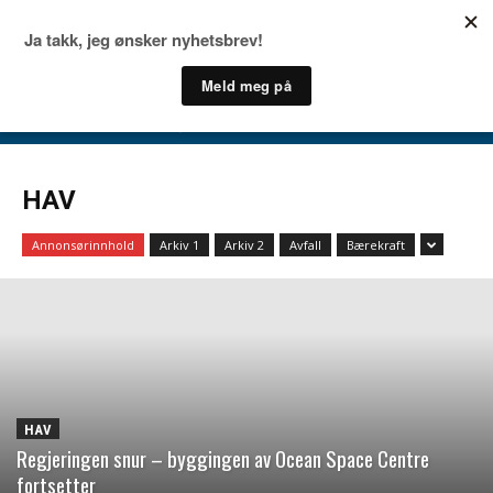
HAV
Annonsørinnhold
Arkiv 1
Arkiv 2
Avfall
Bærekraft
HAV
Regjeringen snur – byggingen av Ocean Space Centre
fortsetter