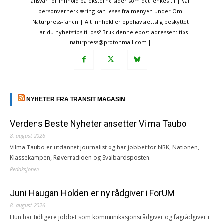
ansvar for innhold på eksterne sider som det lenkes til | Vår
personvernerklæring kan leses fra menyen under Om
Naturpress-fanen | Alt innhold er opphavsrettslig beskyttet
| Har du nyhetstips til oss? Bruk denne epost-adressen: tips-
naturpress@protonmail.com |
NYHETER FRA TRANSIT MAGASIN
Verdens Beste Nyheter ansetter Vilma Taubo
8. august 2026
Vilma Taubo er utdannet journalist og har jobbet for NRK, Nationen,
Klassekampen, Røverradioen og Svalbardsposten.
Redaksjonen
Juni Haugan Holden er ny rådgiver i ForUM
8. august 2026
Hun har tidligere jobbet som kommunikasjonsrådgiver og fagrådgiver i