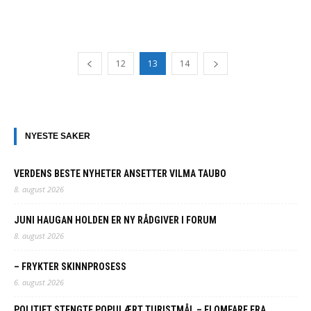
12
13
14
NYESTE SAKER
VERDENS BESTE NYHETER ANSETTER VILMA TAUBO
8. august 2026
JUNI HAUGAN HOLDEN ER NY RÅDGIVER I FORUM
8. august 2026
– FRYKTER SKINNPROSESS
6. august 2026
POLITIET STENGTE POPULÆRT TURISTMÅL – FLOMFARE FRA