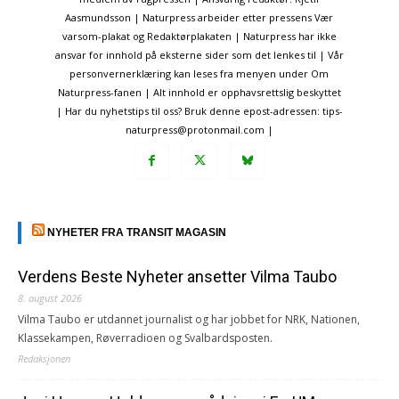
Aasmundsson | Naturpress arbeider etter pressens Vær
varsom-plakat og Redaktørplakaten | Naturpress har ikke
ansvar for innhold på eksterne sider som det lenkes til | Vår
personvernerklæring kan leses fra menyen under Om
Naturpress-fanen | Alt innhold er opphavsrettslig beskyttet
| Har du nyhetstips til oss? Bruk denne epost-adressen: tips-
naturpress@protonmail.com |
NYHETER FRA TRANSIT MAGASIN
Verdens Beste Nyheter ansetter Vilma Taubo
8. august 2026
Vilma Taubo er utdannet journalist og har jobbet for NRK, Nationen,
Klassekampen, Røverradioen og Svalbardsposten.
Redaksjonen