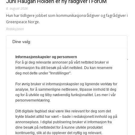
Juni Haugan Holden er ny rådgiver i ForUM
8. august 2026
Hun har tidligere jobbet som kommunikasjonsrådgiver og fagrådgiver i
Greenpeace Norge.
Redaksjonen
Dine valg:
Journalist fra Vietnam idømt 7 års fengsel
5. august 2026
Informasjonskapsler og personvern
Kommunistpartiet i Vietnam har total kontroll over alle offisielle medier,
For å gi deg relevante annonser på vårt nettsted bruker vi
aviser, TV- og radiokanaler. For å lese denne må du ha abonnement
informasjon fra ditt besøk på vårt nettsted. Du kan reservere
Logg inn her Ny abonnent? Velg Årsabonnement, Månedsabonnement
deg mot dette under "Innstillinger".
eller 24-timers tilgang. Vi har også egne abonnementer for biblioteker
og bedrifter.
For øvrig bruker vi informasjonskapsler og lignende verktøy for
analyse, for å sammenligne nettlesere, tilpasse innhold til deg
Redaksjonen
og for å utvikle og tilby nødvendig funksjonalitet. Les mer i vår
personvernerklæring.
Ditt digitale fagblad skal være like relevant for deg som det
trykte bladet alltid har vært – bade i redaksjonelt innhold og på
annonseplass. I digital publisering bruker vi informasjon fra
dine besøk på nettstedet for å kunne utvikle produktet
kontinuerlig, slik at du opplever det nyttig og relevant.