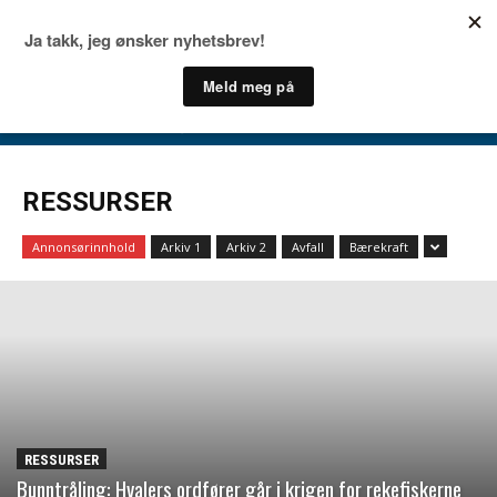
RESSURSER
Annonsørinnhold
Arkiv 1
Arkiv 2
Avfall
Bærekraft
RESSURSER
Bunntråling: Hvalers ordfører går i krigen for rekefiskerne