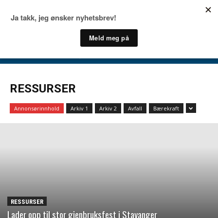
RESSURSER
Annonsørinnhold
Arkiv 1
Arkiv 2
Avfall
Bærekraft
RESSURSER
Lader opp til stor gjenbruksfest i Stavanger