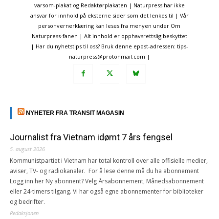
varsom-plakat og Redaktørplakaten | Naturpress har ikke
ansvar for innhold på eksterne sider som det lenkes til | Vår
personvernerklæring kan leses fra menyen under Om
Naturpress-fanen | Alt innhold er opphavsrettslig beskyttet
| Har du nyhetstips til oss? Bruk denne epost-adressen: tips-
naturpress@protonmail.com |
NYHETER FRA TRANSIT MAGASIN
Journalist fra Vietnam idømt 7 års fengsel
5. august 2026
Kommunistpartiet i Vietnam har total kontroll over alle offisielle medier,
aviser, TV- og radiokanaler. For å lese denne må du ha abonnement
Logg inn her Ny abonnent? Velg Årsabonnement, Månedsabonnement
eller 24-timers tilgang. Vi har også egne abonnementer for biblioteker
og bedrifter.
Redaksjonen