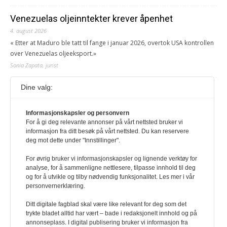
Venezuelas oljeinntekter krever åpenhet
4. august 2026
« Etter at Maduro ble tatt til fange i januar 2026, overtok USA kontrollen
over Venezuelas oljeeksport.»
Sonia Zapata, jurist
Dine valg:
117,8 millioner er på flukt, en nedgang fra forrige
år
Informasjonskapsler og personvern
1. august 2026
For å gi deg relevante annonser på vårt nettsted bruker vi
Ville ha tilsvart verdens trettende største land i folketall. For å lese
informasjon fra ditt besøk på vårt nettsted. Du kan reservere
denne må du ha abonnement Logg inn her Ny abonnent? Velg
deg mot dette under "Innstillinger".
Årsabonnement, Månedsabonnement eller 24-timers tilgang. Vi har
også egne abonnementer for biblioteker og bedrifter.
For øvrig bruker vi informasjonskapsler og lignende verktøy for
analyse, for å sammenligne nettlesere, tilpasse innhold til deg
Redaksjonen
og for å utvikle og tilby nødvendig funksjonalitet. Les mer i vår
personvernerklæring.
Ditt digitale fagblad skal være like relevant for deg som det
trykte bladet alltid har vært – bade i redaksjonelt innhold og på
annonseplass. I digital publisering bruker vi informasjon fra