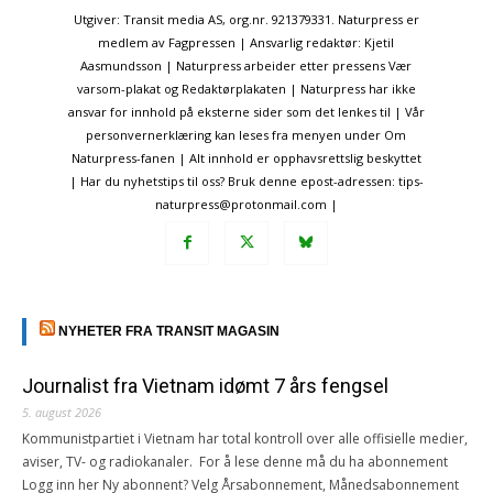
Utgiver: Transit media AS, org.nr. 921379331. Naturpress er
medlem av Fagpressen | Ansvarlig redaktør: Kjetil
Aasmundsson | Naturpress arbeider etter pressens Vær
varsom-plakat og Redaktørplakaten | Naturpress har ikke
ansvar for innhold på eksterne sider som det lenkes til | Vår
personvernerklæring kan leses fra menyen under Om
Naturpress-fanen | Alt innhold er opphavsrettslig beskyttet
| Har du nyhetstips til oss? Bruk denne epost-adressen: tips-
naturpress@protonmail.com |
NYHETER FRA TRANSIT MAGASIN
Journalist fra Vietnam idømt 7 års fengsel
5. august 2026
Kommunistpartiet i Vietnam har total kontroll over alle offisielle medier,
aviser, TV- og radiokanaler. For å lese denne må du ha abonnement
Logg inn her Ny abonnent? Velg Årsabonnement, Månedsabonnement