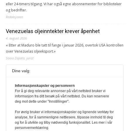
eller 24-timers tilgang. Vi har også egne abonnementer for biblioteker
og bedrifter.
Redaksjonen
Venezuelas oljeinntekter krever åpenhet
4. august 2026
« Etter at Maduro ble tatt til fange i januar 2026, overtok USA kontrollen
over Venezuelas oljeeksport.»
Sonia Zapata, jurist
Dine valg:
117,8 millioner er på flukt, en nedgang fra forrige
år
1. august 2026
Informasjonskapsler og personvern
For å gi deg relevante annonser på vårt nettsted bruker vi
Ville ha tilsvart verdens trettende største land i folketall. For å lese
informasjon fra ditt besøk på vårt nettsted. Du kan reservere
denne må du ha abonnement Logg inn her Ny abonnent? Velg
deg mot dette under "Innstillinger".
Årsabonnement, Månedsabonnement eller 24-timers tilgang. Vi har
også egne abonnementer for biblioteker og bedrifter.
For øvrig bruker vi informasjonskapsler og lignende verktøy for
analyse, for å sammenligne nettlesere, tilpasse innhold til deg
Redaksjonen
og for å utvikle og tilby nødvendig funksjonalitet. Les mer i vår
personvernerklæring.