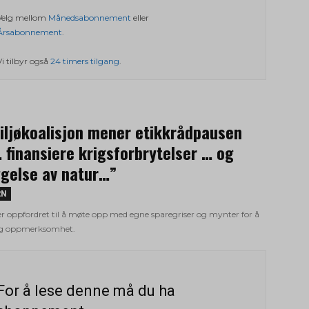
Velg mellom
Månedsabonnement
eller
Årsabonnement
.
Vi tilbyr også
24 timers tilgang
.
iljøkoalisjon mener etikkrådpausen
 finansiere krigsforbrytelser … og
gelse av natur…”
RN
 oppfordret til å møte opp med egne sparegriser og mynter for å
og oppmerksomhet.
For å lese denne må du ha