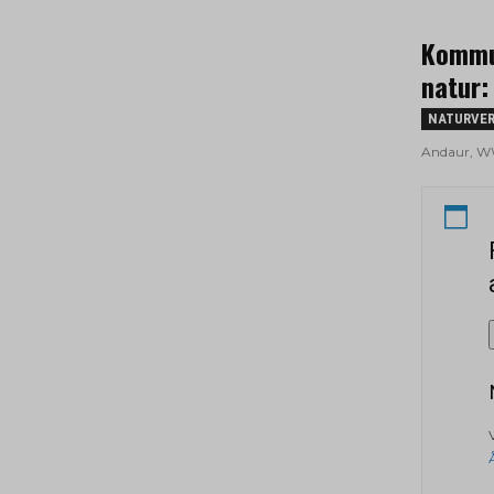
Kommu
natur:
NATURVE
Andaur, WWF