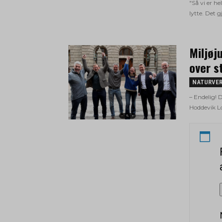
"Så vi er he
lytte. Det g
Miljøj
over s
NATURVE
– Endelig! D
Hoddevik L