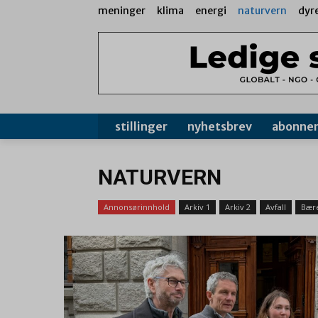
meninger
klima
energi
naturvern
dyr
stillinger
nyhetsbrev
abonne
NATURVERN
Annonsørinnhold
Arkiv 1
Arkiv 2
Avfall
Bære