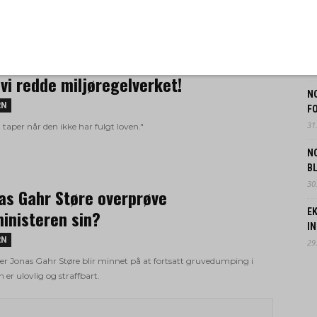
6.
P
F
ren vant takket være miljøregelverket!
3.
vi redde miljøregelverket!
N
RN
FO
31.
 taper når den ikke har fulgt loven."
N
B
30.
nas Gahr Støre overprøve
inisteren sin?
EK
IN
RN
29.
er Jonas Gahr Støre blir minnet på at fortsatt gruvedumping i
 er ulovlig og straffbart.