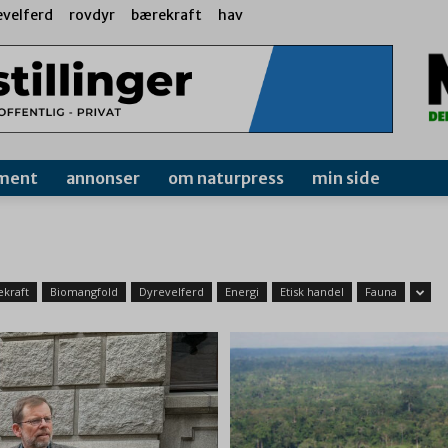
evelferd
rovdyr
bærekraft
hav
ment
annonser
om naturpress
min side
kraft
Biomangfold
Dyrevelferd
Energi
Etisk handel
Fauna