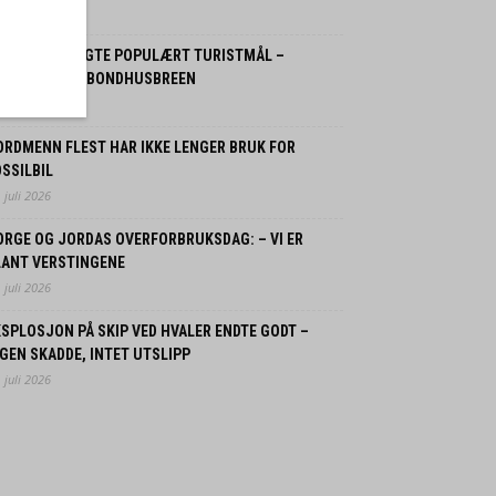
 august 2026
OLITIET STENGTE POPULÆRT TURISTMÅL –
LOMFARE FRA BONDHUSBREEN
 august 2026
ORDMENN FLEST HAR IKKE LENGER BRUK FOR
SSILBIL
 juli 2026
ORGE OG JORDAS OVERFORBRUKSDAG: – VI ER
LANT VERSTINGENE
 juli 2026
SPLOSJON PÅ SKIP VED HVALER ENDTE GODT –
GEN SKADDE, INTET UTSLIPP
 juli 2026