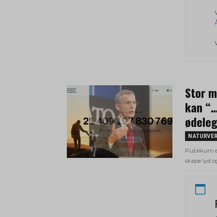
Stor m
kan “…
ødeleg
NATURVE
Publikum er
skape lyd 