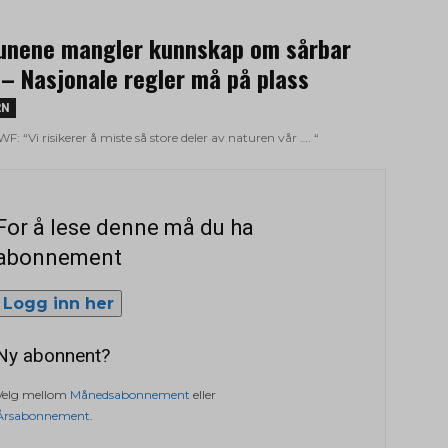
nene mangler kunnskap om sårbar
 – Nasjonale regler må på plass
RN
: “Vi risikerer å miste så store deler av naturen vår …. “
For å lese denne må du ha
abonnement
Logg inn her
Ny abonnent?
Velg mellom
Månedsabonnement
eller
Årsabonnement
.