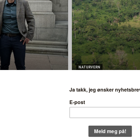
NATURVERN
Skittent gull
år inntrykk av at de ikke ønsker så
innspill
RN
–
undig prosess der alle parter får tid til å svare.