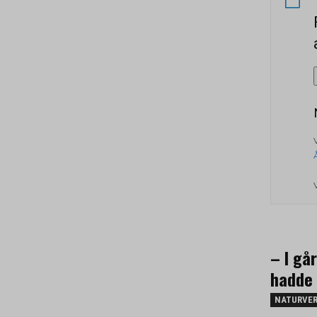
– I gå
hadde 
NATURVE