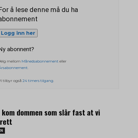
For å lese denne må du ha
abonnement
Logg inn her
Ny abonnent?
Velg mellom
Månedsabonnement
eller
Årsabonnement
.
Vi tilbyr også
24 timers tilgang
.
r kom dommen som slår fast at vi
rett
RN