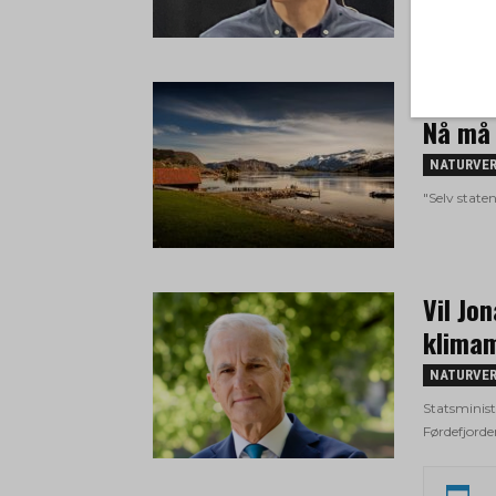
– Natu
Nå må 
NATURVE
"Selv staten
Vil Jo
klimam
NATURVE
Statsminist
Førdefjorden