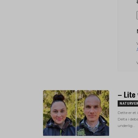
– Lite
NATURVE
Dette er et
Delta i deb
underlig...