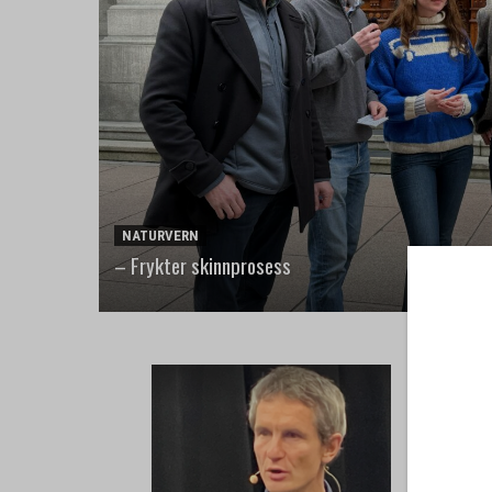
NATURVERN
– Frykter skinnprosess
– Vi f
mange 
NATURVE
Vil ha en gr