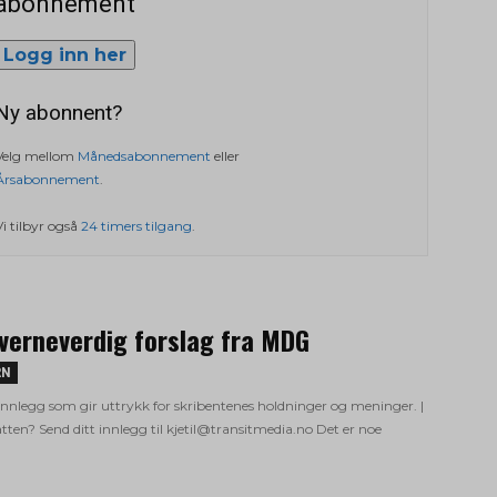
abonnement
Logg inn her
Ny abonnent?
Velg mellom
Månedsabonnement
eller
Årsabonnement
.
Vi tilbyr også
24 timers tilgang
.
 verneverdig forslag fra MDG
RN
 innlegg som gir uttrykk for skribentenes holdninger og meninger. |
atten? Send ditt innlegg til kjetil@transitmedia.no Det er noe