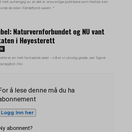
lt helt avhengig av at det er ansvarlige politikere som faktisk kan
jorde de ikke i Førdefjord-saken. "
ubel: Naturvernforbundet og NU vant
taten i Høyesterett
RN
ette er en helt fantastisk seier – nå er vi utrolig glade, sier Sigrid
osnegård i NU.
For å lese denne må du ha
abonnement
Logg inn her
Ny abonnent?