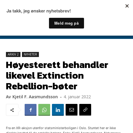
ARKIV 2
NYHETER
Høyesterett behandler
likevel Extinction
Rebellion-bøter
Av
Kjetil F. Aasmundsson
-
4. januar 2022
Fra en XR-aksjon utenfor statsministerboligen i Oslo. Stuntet her er ikke