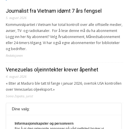
Journalist fra Vietnam idømt 7 års fengsel
5. august 2026
Kommunistpartiet i Vietnam har total kontroll over alle offisielle medier,
aviser, TV- og radiokanaler. For å lese denne må du ha abonnement
Logg inn her Ny abonnent? Velg Årsabonnement, Månedsabonnement
eller 24-timers tilgang. Vi har også egne abonnementer for biblioteker
og bedrifter.
Redaksjonen
Venezuelas oljeinntekter krever åpenhet
4. august 2026
« Etter at Maduro ble tatt til fange i januar 2026, overtok USA kontrollen
over Venezuelas oljeeksport.»
Sonia Zapata, jurist
Dine valg:
117,8 millioner er på flukt, en nedgang fra forrige
år
1. august 2026
Informasjonskapsler og personvern
For å gi deg relevante annonser på vårt nettsted bruker vi