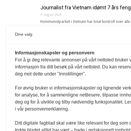
Journalist fra Vietnam idømt 7 års feng
5. august 2026
Kommunistpartiet i Vietnam har total kontroll over all
Årsabonnement, Månedsabonnement eller 24-timers tilg
Dine valg:
Redaksjonen
Venezuelas oljeinntekter krever åpenh
Informasjonskapsler og personvern
4. august 2026
For å gi deg relevante annonser på vårt nettsted bruker v
« Etter at Maduro ble tatt til fange i januar 2026, over
informasjon fra ditt besøk på vårt nettsted. Du kan reser
Sonia Zapata, jurist
deg mot dette under "Innstillinger".
117,8 millioner er på flukt, en nedgang f
For øvrig bruker vi informasjonskapsler og lignende ver
1. august 2026
for analyse, for å sammenligne nettlesere, tilpasse innhol
Ville ha tilsvart verdens trettende største land i fo
deg og for å utvikle og tilby nødvendig funksjonalitet. L
tilgang. Vi har også egne abonnementer for biblioteker
i vår personvernerklæring.
Redaksjonen
Ditt digitale fagblad skal være like relevant for deg som 
trykte bladet alltid har vært – bade i redaksjonelt innhold