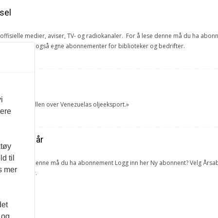
sel
e offisielle medier, aviser, TV- og radiokanaler. For å lese denne må du ha ab
ang. Vi har også egne abonnementer for biblioteker og bedrifter.
et
i
tok USA kontrollen over Venezuelas oljeeksport.»
vere
ra forrige år
ktøy
d til
lketall. For å lese denne må du ha abonnement Logg inn her Ny abonnent? Velg 
es mer
 og bedrifter.
det
 og