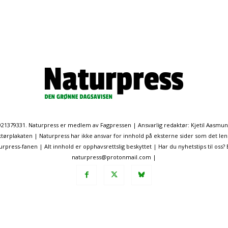
. 921379331. Naturpress er medlem av Fagpressen | Ansvarlig redaktør: Kjetil Aasmu
ørplakaten | Naturpress har ikke ansvar for innhold på eksterne sider som det len
ress-fanen | Alt innhold er opphavsrettslig beskyttet | Har du nyhetstips til oss?
naturpress@protonmail.com |