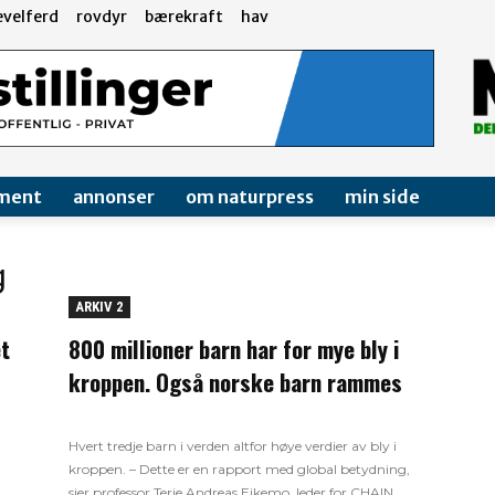
evelferd
rovdyr
bærekraft
hav
ment
annonser
om naturpress
min side
g
ARKIV 2
et
800 millioner barn har for mye bly i
kroppen. Også norske barn rammes
Hvert tredje barn i verden altfor høye verdier av bly i
kroppen. – Dette er en rapport med global betydning,
sier professor Terje Andreas Eikemo, leder for CHAIN.