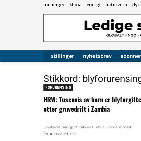
meninger
klima
energi
naturvern
dyr
stillinger
nyhetsbrev
abonne
Stikkord: blyforurensin
FORURENSING
HRW: Tusenvis av barn er blyforgift
etter gruvedrift i Zambia
Blystøvet har gjort Kabwe til ett av verdens mest
forurensede steder.