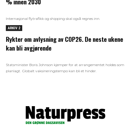
% innen 2030
Internasjonal flytrafikk og shipping skal også regnes inn.
ARKIV 2
Rykter om avlysning av COP26. De neste ukene
kan bli avgjørende
Statsminister Boris Johnson kjemper for at arrangementet holdes som
planlagt. Globalt vaksineringstempo kan bli et hinder.