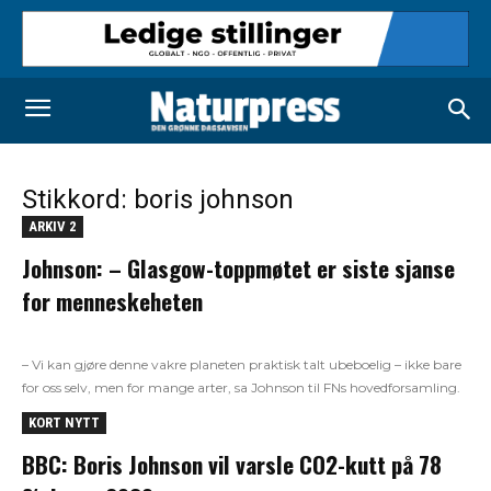
Stikkord: boris johnson
ARKIV 2
Johnson: – Glasgow-toppmøtet er siste sjanse
for menneskeheten
– Vi kan gjøre denne vakre planeten praktisk talt ubeboelig – ikke bare
for oss selv, men for mange arter, sa Johnson til FNs hovedforsamling.
KORT NYTT
BBC: Boris Johnson vil varsle CO2-kutt på 78