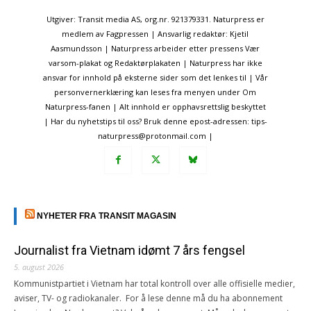
Utgiver: Transit media AS, org.nr. 921379331. Naturpress er
medlem av Fagpressen | Ansvarlig redaktør: Kjetil
Aasmundsson | Naturpress arbeider etter pressens Vær
varsom-plakat og Redaktørplakaten | Naturpress har ikke
ansvar for innhold på eksterne sider som det lenkes til | Vår
personvernerklæring kan leses fra menyen under Om
Naturpress-fanen | Alt innhold er opphavsrettslig beskyttet
| Har du nyhetstips til oss? Bruk denne epost-adressen: tips-
naturpress@protonmail.com |
NYHETER FRA TRANSIT MAGASIN
Journalist fra Vietnam idømt 7 års fengsel
5. august 2026
Kommunistpartiet i Vietnam har total kontroll over alle offisielle medier,
aviser, TV- og radiokanaler. For å lese denne må du ha abonnement