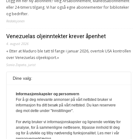
Logg inn her Ny abonnent? Velg Årsabonnement, Månedsabonnement
eller 24-timers tilgang. Vi har også egne abonnementer for biblioteker
og bedrifter.
Redaksjonen
Venezuelas oljeinntekter krever åpenhet
4. august 2026
« Etter at Maduro ble tatt til fange i januar 2026, overtok USA kontrollen
over Venezuelas oljeeksport.»
Sonia Zapata, jurist
Dine valg:
117,8 millioner er på flukt, en nedgang fra forrige
år
Informasjonskapsler og personvern
1. august 2026
For å gi deg relevante annonser på vårt nettsted bruker vi
Ville ha tilsvart verdens trettende største land i folketall. For å lese
informasjon fra ditt besøk på vårt nettsted. Du kan reservere
denne må du ha abonnement Logg inn her Ny abonnent? Velg
deg mot dette under "Innstillinger".
Årsabonnement, Månedsabonnement eller 24-timers tilgang. Vi har
også egne abonnementer for biblioteker og bedrifter.
For øvrig bruker vi informasjonskapsler og lignende verktøy for
analyse, for å sammenligne nettlesere, tilpasse innhold til deg
Redaksjonen
og for å utvikle og tilby nødvendig funksjonalitet. Les mer i vår
personvernerklæring.