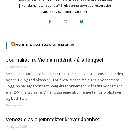
| Har du nyhetstips til oss? Bruk denne epost-adressen: tips-
naturpress@protonmail.com |
NYHETER FRA TRANSIT MAGASIN
Journalist fra Vietnam idømt 7 års fengsel
5. august 2026
Kommunistpartiet i Vietnam har total kontroll over alle offisielle medier,
aviser, TV- og radiokanaler. For å lese denne må du ha abonnement
Logg inn her Ny abonnent? Velg Årsabonnement, Månedsabonnement
eller 24-timers tilgang. Vi har også egne abonnementer for biblioteker
og bedrifter.
Redaksjonen
Venezuelas oljeinntekter krever åpenhet
4. august 2026