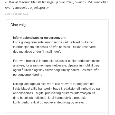
« Etter at Maduro ble tatt til fange i januar 2026, overtok USA kontrollen
over Venezuelas oljeeksport.»
Sonia Zapata, jurist
Dine valg:
117,8 millioner er på flukt, en nedgang fra forrige
år
1. august 2026
Informasjonskapsler og personvern
For å gi deg relevante annonser på vårt nettsted bruker vi
Ville ha tilsvart verdens trettende største land i folketall. For å lese
informasjon fra ditt besøk på vårt nettsted. Du kan reservere
denne må du ha abonnement Logg inn her Ny abonnent? Velg
deg mot dette under "Innstillinger".
Årsabonnement, Månedsabonnement eller 24-timers tilgang. Vi har
også egne abonnementer for biblioteker og bedrifter.
For øvrig bruker vi informasjonskapsler og lignende verktøy for
analyse, for å sammenligne nettlesere, tilpasse innhold til deg
Redaksjonen
og for å utvikle og tilby nødvendig funksjonalitet. Les mer i vår
personvernerklæring.
Ditt digitale fagblad skal være like relevant for deg som det
trykte bladet alltid har vært – bade i redaksjonelt innhold og på
annonseplass. I digital publisering bruker vi informasjon fra
dine besøk på nettstedet for å kunne utvikle produktet
kontinuerlig, slik at du opplever det nyttig og relevant.