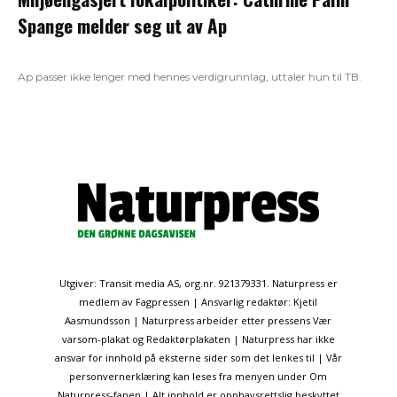
Spange melder seg ut av Ap
Ap passer ikke lenger med hennes verdigrunnlag, uttaler hun til TB.
Utgiver: Transit media AS, org.nr. 921379331. Naturpress er
medlem av Fagpressen | Ansvarlig redaktør: Kjetil
Aasmundsson | Naturpress arbeider etter pressens Vær
varsom-plakat og Redaktørplakaten | Naturpress har ikke
ansvar for innhold på eksterne sider som det lenkes til | Vår
personvernerklæring kan leses fra menyen under Om
Naturpress-fanen | Alt innhold er opphavsrettslig beskyttet