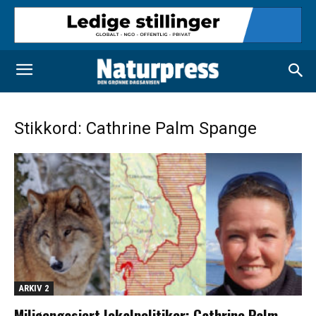
Stikkord: Cathrine Palm Spange
ARKIV 2
Miljøengasjert lokalpolitiker: Cathrine Palm