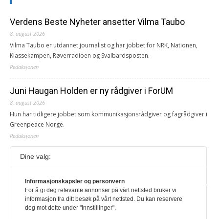
Verdens Beste Nyheter ansetter Vilma Taubo
8. august 2026
Vilma Taubo er utdannet journalist og har jobbet for NRK, Nationen,
Klassekampen, Røverradioen og Svalbardsposten.
Redaksjonen
Juni Haugan Holden er ny rådgiver i ForUM
8. august 2026
Hun har tidligere jobbet som kommunikasjonsrådgiver og fagrådgiver i
Greenpeace Norge.
Redaksjonen
Dine valg:
Journalist fra Vietnam idømt 7 års fengsel
5. august 2026
Informasjonskapsler og personvern
Kommunistpartiet i Vietnam har total kontroll over alle offisielle medier,
For å gi deg relevante annonser på vårt nettsted bruker vi
aviser, TV- og radiokanaler. For å lese denne må du ha abonnement
informasjon fra ditt besøk på vårt nettsted. Du kan reservere
Logg inn her Ny abonnent? Velg Årsabonnement, Månedsabonnement
deg mot dette under "Innstillinger".
eller 24-timers tilgang. Vi har også egne abonnementer for biblioteker