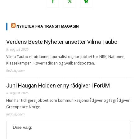
NYHETER FRA TRANSIT MAGASIN
Verdens Beste Nyheter ansetter Vilma Taubo
8. august 2026
Vilma Taubo er utdannet journalist og har jobbet for NRK, Nationen,
Klassekampen, Røverradioen og Svalbardsposten.
Redaksjonen
Juni Haugan Holden er ny rådgiver i ForUM
8. august 2026
Hun har tidligere jobbet som kommunikasjonsrådgiver og fagrådgiver i
Greenpeace Norge.
Redaksjonen
Dine valg:
Journalist fra Vietnam idømt 7 års fengsel
5. august 2026