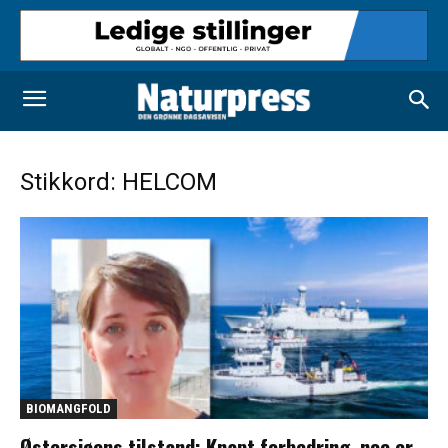
Stikkord: HELCOM
BIOMANGFOLD
Østersjøens tilstand: Knapt forbedring, noe er