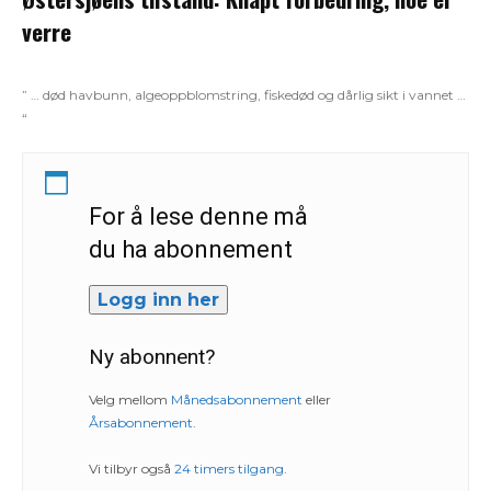
verre
” … død havbunn, algeoppblomstring, fiskedød og dårlig sikt i vannet …
“
For å lese denne må
du ha abonnement
Logg inn her
Ny abonnent?
Velg mellom
Månedsabonnement
eller
Årsabonnement
.
Vi tilbyr også
24 timers tilgang
.