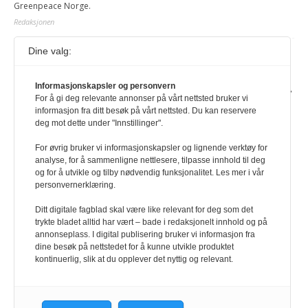
Greenpeace Norge.
Redaksjonen
Dine valg:
Journalist fra Vietnam idømt 7 års fengsel
5. august 2026
Informasjonskapsler og personvern
Kommunistpartiet i Vietnam har total kontroll over alle offisielle medier,
For å gi deg relevante annonser på vårt nettsted bruker vi
aviser, TV- og radiokanaler. For å lese denne må du ha abonnement
informasjon fra ditt besøk på vårt nettsted. Du kan reservere
Logg inn her Ny abonnent? Velg Årsabonnement, Månedsabonnement
deg mot dette under "Innstillinger".
eller 24-timers tilgang. Vi har også egne abonnementer for biblioteker
og bedrifter.
For øvrig bruker vi informasjonskapsler og lignende verktøy for
analyse, for å sammenligne nettlesere, tilpasse innhold til deg
Redaksjonen
og for å utvikle og tilby nødvendig funksjonalitet. Les mer i vår
personvernerklæring.
Ditt digitale fagblad skal være like relevant for deg som det
trykte bladet alltid har vært – bade i redaksjonelt innhold og på
annonseplass. I digital publisering bruker vi informasjon fra
dine besøk på nettstedet for å kunne utvikle produktet
kontinuerlig, slik at du opplever det nyttig og relevant.