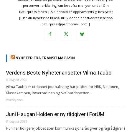
personvernerklæring kan leses fra menyen under Om
Naturpress-fanen | Alt innhold er opphavsrettslig beskyttet
| Har du nyhetstips til oss? Bruk denne epost-adressen: tips-
naturpress@protonmail.com |
NYHETER FRA TRANSIT MAGASIN
Verdens Beste Nyheter ansetter Vilma Taubo
8. august 2026
Vilma Taubo er utdannet journalist og har jobbet for NRK, Nationen,
Klassekampen, Røverradioen og Svalbardsposten.
Redaksjonen
Juni Haugan Holden er ny rådgiver i ForUM
8. august 2026
Hun har tidligere jobbet som kommunikasjonsrådgiver og fagrådgiver i