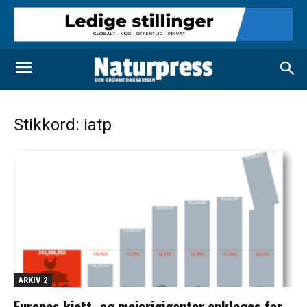
Stikkord: iatp
ARKIV 2
Europas kjøtt- og meierigiganter anklages for