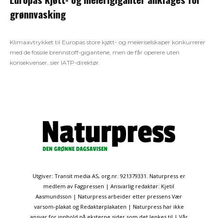
grønnvasking
Klimaavtrykket til Europas store kjøtt- og meieriselskaper konkurrerer
med de fossile brennstoff-gigantene, men de får operere uten
konsekvenser, sier IATP-direktør.
Utgiver: Transit media AS, org.nr. 921379331. Naturpress er
medlem av Fagpressen | Ansvarlig redaktør: Kjetil
Aasmundsson | Naturpress arbeider etter pressens Vær
varsom-plakat og Redaktørplakaten | Naturpress har ikke
ansvar for innhold på eksterne sider som det lenkes til | Vår