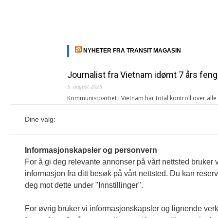
NYHETER FRA TRANSIT MAGASIN
Journalist fra Vietnam idømt 7 års feng
5. august 2026
Kommunistpartiet i Vietnam har total kontroll over all
Årsabonnement, Månedsabonnement eller 24-timers tilg
Dine valg:
Redaksjonen
Venezuelas oljeinntekter krever åpenh
Informasjonskapsler og personvern
4. august 2026
For å gi deg relevante annonser på vårt nettsted bruker v
« Etter at Maduro ble tatt til fange i januar 2026, over
informasjon fra ditt besøk på vårt nettsted. Du kan reser
Sonia Zapata, jurist
deg mot dette under "Innstillinger".
117,8 millioner er på flukt, en nedgang f
For øvrig bruker vi informasjonskapsler og lignende ver
1. august 2026