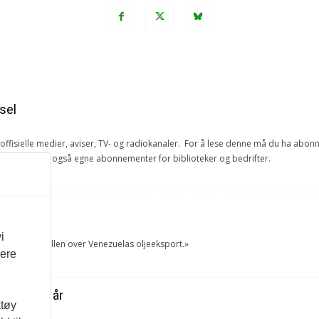
sel
e offisielle medier, aviser, TV- og radiokanaler. For å lese denne må du ha ab
ang. Vi har også egne abonnementer for biblioteker og bedrifter.
et
i
tok USA kontrollen over Venezuelas oljeeksport.»
vere
ra forrige år
ktøy