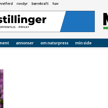
evelferd
rovdyr
bærekraft
hav
ment
annonser
om naturpress
min side