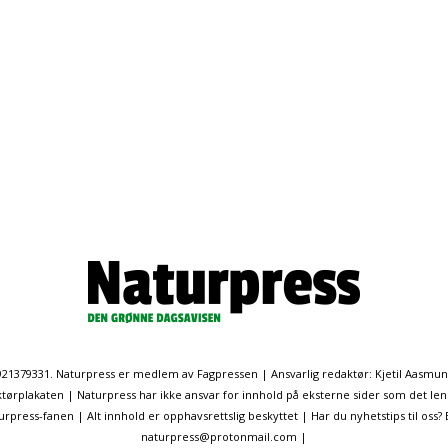
. 921379331. Naturpress er medlem av Fagpressen | Ansvarlig redaktør: Kjetil Aasmu
ørplakaten | Naturpress har ikke ansvar for innhold på eksterne sider som det len
ress-fanen | Alt innhold er opphavsrettslig beskyttet | Har du nyhetstips til oss?
naturpress@protonmail.com |