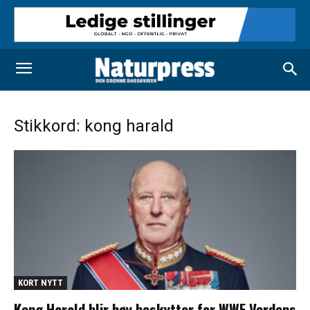
Stikkord: kong harald
KORT NYTT
Kong Harald blir høy beskytter for WWF Verdens