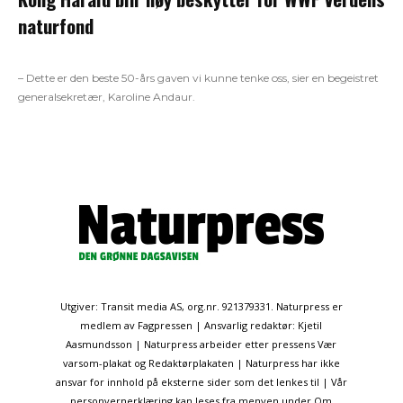
naturfond
– Dette er den beste 50-års gaven vi kunne tenke oss, sier en begeistret
generalsekretær, Karoline Andaur.
Utgiver: Transit media AS, org.nr. 921379331. Naturpress er
medlem av Fagpressen | Ansvarlig redaktør: Kjetil
Aasmundsson | Naturpress arbeider etter pressens Vær
varsom-plakat og Redaktørplakaten | Naturpress har ikke
ansvar for innhold på eksterne sider som det lenkes til | Vår
personvernerklæring kan leses fra menyen under Om