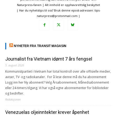
Naturpress-fanen | Alt innhold er opphavsrettslig beskyttet
| Har du nyhetstips til oss? Bruk denne epost-adressen: tips-
naturpress@protonmail.com |
NYHETER FRA TRANSIT MAGASIN
Journalist fra Vietnam idømt 7 års fengsel
5. august 2026
Kommunistpartiet i Vietnam har total kontroll over alle offisielle medier,
aviser, TV- og radiokanaler. For å lese denne må du ha abonnement
Logg inn her Ny abonnent? Velg Årsabonnement, Månedsabonnement
eller 24-timers tilgang. Vi har også egne abonnementer for biblioteker
og bedrifter.
Redaksjonen
Venezuelas oljeinntekter krever åpenhet