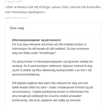
4. august 2026
« Etter at Maduro ble tatt til fange i januar 2026, overtok USA kontrollen
over Venezuelas oljeeksport.»
Sonia Zapata, jurist
Dine valg:
117,8 millioner er på flukt, en nedgang fra forrige
år
1. august 2026
Informasjonskapsler og personvern
For å gi deg relevante annonser på vårt nettsted bruker vi
Ville ha tilsvart verdens trettende største land i folketall. For å lese
informasjon fra ditt besøk på vårt nettsted. Du kan reservere
denne må du ha abonnement Logg inn her Ny abonnent? Velg
deg mot dette under "Innstillinger".
Årsabonnement, Månedsabonnement eller 24-timers tilgang. Vi har
også egne abonnementer for biblioteker og bedrifter.
For øvrig bruker vi informasjonskapsler og lignende verktøy for
analyse, for å sammenligne nettlesere, tilpasse innhold til deg
Redaksjonen
og for å utvikle og tilby nødvendig funksjonalitet. Les mer i vår
personvernerklæring.
Ditt digitale fagblad skal være like relevant for deg som det
trykte bladet alltid har vært – bade i redaksjonelt innhold og på
annonseplass. I digital publisering bruker vi informasjon fra
dine besøk på nettstedet for å kunne utvikle produktet
kontinuerlig, slik at du opplever det nyttig og relevant.