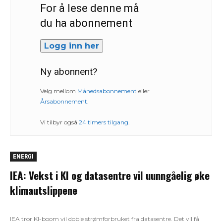
For å lese denne må
du ha abonnement
Logg inn her
Ny abonnent?
Velg mellom
Månedsabonnement
eller
Årsabonnement
.
Vi tilbyr også
24 timers tilgang
.
ENERGI
IEA: Vekst i KI og datasentre vil uunngåelig øke
klimautslippene
IEA tror KI-boom vil doble strømforbruket fra datasentre. Det vil få