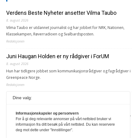
Verdens Beste Nyheter ansetter Vilma Taubo
8. august 2026
Vilma Taubo er utdannet journalist og har jobbet for NRK, Nationen,
Klassekampen, Røverradioen og Svalbardsposten.
Redaksjonen
Juni Haugan Holden er ny rådgiver i ForUM
8. august 2026
Hun har tidligere jobbet som kommunikasjonsrådgiver og fagrådgiver i
Greenpeace Norge.
Redaksjonen
Dine valg:
Journalist fra Vietnam idømt 7 års fengsel
5. august 2026
Informasjonskapsler og personvern
Kommunistpartiet i Vietnam har total kontroll over alle offisielle medier,
For å gi deg relevante annonser på vårt nettsted bruker vi
aviser, TV- og radiokanaler. For å lese denne må du ha abonnement
informasjon fra ditt besøk på vårt nettsted. Du kan reservere
Logg inn her Ny abonnent? Velg Årsabonnement, Månedsabonnement
deg mot dette under "Innstillinger".
eller 24-timers tilgang. Vi har også egne abonnementer for biblioteker