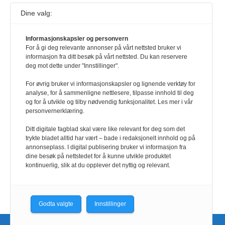
Dine valg:
117,8 millioner er på flukt, en nedgang fra forrige
år
1. august 2026
Informasjonskapsler og personvern
For å gi deg relevante annonser på vårt nettsted bruker vi
Ville ha tilsvart verdens trettende største land i folketall. For å lese
informasjon fra ditt besøk på vårt nettsted. Du kan reservere
denne må du ha abonnement Logg inn her Ny abonnent? Velg
deg mot dette under "Innstillinger".
Årsabonnement, Månedsabonnement eller 24-timers tilgang. Vi har
også egne abonnementer for biblioteker og bedrifter.
For øvrig bruker vi informasjonskapsler og lignende verktøy for
analyse, for å sammenligne nettlesere, tilpasse innhold til deg
Redaksjonen
og for å utvikle og tilby nødvendig funksjonalitet. Les mer i vår
personvernerklæring.
Ditt digitale fagblad skal være like relevant for deg som det
trykte bladet alltid har vært – bade i redaksjonelt innhold og på
annonseplass. I digital publisering bruker vi informasjon fra
dine besøk på nettstedet for å kunne utvikle produktet
kontinuerlig, slik at du opplever det nyttig og relevant.
Godta valgte
Innstillinger