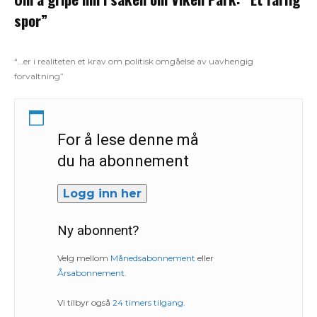
spor”
“…er i realiteten et krav om politisk omgåelse av uavhengig
forvaltning”
For å lese denne må
du ha abonnement
Logg inn her
Ny abonnent?
Velg mellom
Månedsabonnement
eller
Årsabonnement
.
Vi tilbyr også
24 timers tilgang
.