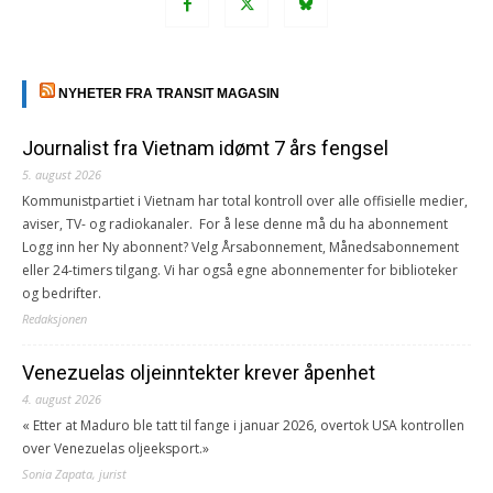
NYHETER FRA TRANSIT MAGASIN
Journalist fra Vietnam idømt 7 års fengsel
5. august 2026
Kommunistpartiet i Vietnam har total kontroll over alle offisielle medier,
aviser, TV- og radiokanaler. For å lese denne må du ha abonnement
Logg inn her Ny abonnent? Velg Årsabonnement, Månedsabonnement
eller 24-timers tilgang. Vi har også egne abonnementer for biblioteker
og bedrifter.
Redaksjonen
Venezuelas oljeinntekter krever åpenhet
4. august 2026
« Etter at Maduro ble tatt til fange i januar 2026, overtok USA kontrollen
over Venezuelas oljeeksport.»
Sonia Zapata, jurist