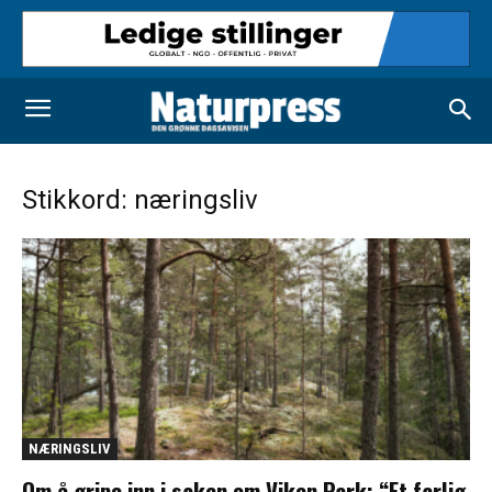
Stikkord: næringsliv
NÆRINGSLIV
Om å gripe inn i saken om Viken Park: “Et farlig