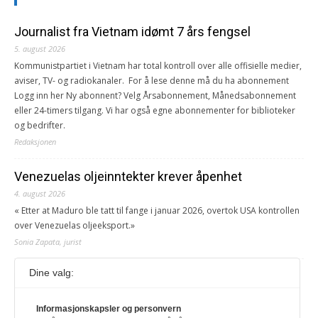
Journalist fra Vietnam idømt 7 års fengsel
5. august 2026
Kommunistpartiet i Vietnam har total kontroll over alle offisielle medier,
aviser, TV- og radiokanaler. For å lese denne må du ha abonnement
Logg inn her Ny abonnent? Velg Årsabonnement, Månedsabonnement
eller 24-timers tilgang. Vi har også egne abonnementer for biblioteker
og bedrifter.
Redaksjonen
Venezuelas oljeinntekter krever åpenhet
4. august 2026
« Etter at Maduro ble tatt til fange i januar 2026, overtok USA kontrollen
over Venezuelas oljeeksport.»
Sonia Zapata, jurist
Dine valg:
117,8 millioner er på flukt, en nedgang fra forrige
år
Informasjonskapsler og personvern
1. august 2026