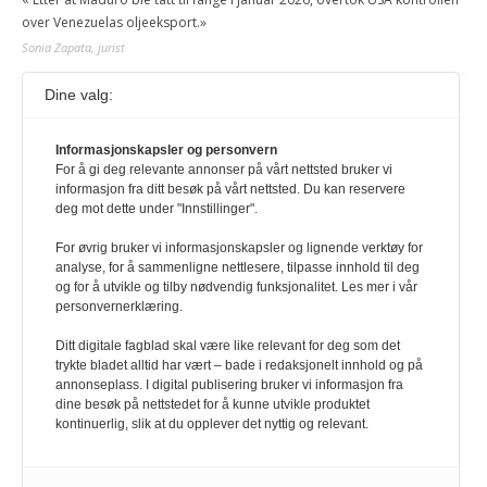
over Venezuelas oljeeksport.»
Sonia Zapata, jurist
Dine valg:
117,8 millioner er på flukt, en nedgang fra forrige
år
1. august 2026
Informasjonskapsler og personvern
For å gi deg relevante annonser på vårt nettsted bruker vi
Ville ha tilsvart verdens trettende største land i folketall. For å lese
informasjon fra ditt besøk på vårt nettsted. Du kan reservere
denne må du ha abonnement Logg inn her Ny abonnent? Velg
deg mot dette under "Innstillinger".
Årsabonnement, Månedsabonnement eller 24-timers tilgang. Vi har
også egne abonnementer for biblioteker og bedrifter.
For øvrig bruker vi informasjonskapsler og lignende verktøy for
analyse, for å sammenligne nettlesere, tilpasse innhold til deg
Redaksjonen
og for å utvikle og tilby nødvendig funksjonalitet. Les mer i vår
personvernerklæring.
Ditt digitale fagblad skal være like relevant for deg som det
trykte bladet alltid har vært – bade i redaksjonelt innhold og på
annonseplass. I digital publisering bruker vi informasjon fra
dine besøk på nettstedet for å kunne utvikle produktet
kontinuerlig, slik at du opplever det nyttig og relevant.