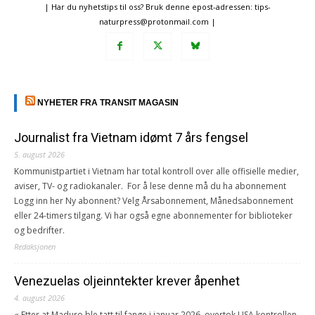
| Har du nyhetstips til oss? Bruk denne epost-adressen: tips-
naturpress@protonmail.com |
NYHETER FRA TRANSIT MAGASIN
Journalist fra Vietnam idømt 7 års fengsel
5. august 2026
Kommunistpartiet i Vietnam har total kontroll over alle offisielle medier,
aviser, TV- og radiokanaler. For å lese denne må du ha abonnement
Logg inn her Ny abonnent? Velg Årsabonnement, Månedsabonnement
eller 24-timers tilgang. Vi har også egne abonnementer for biblioteker
og bedrifter.
Redaksjonen
Venezuelas oljeinntekter krever åpenhet
4. august 2026
« Etter at Maduro ble tatt til fange i januar 2026, overtok USA kontrollen