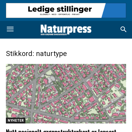
Stikkord: naturtype
NYHETER
Nytt nasjonalt grønnstrukturkart er lansert