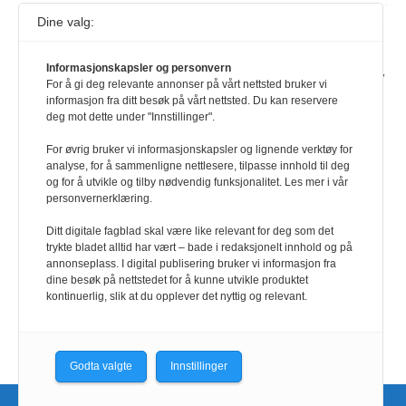
Dine valg:
Journalist fra Vietnam idømt 7 års fengsel
5. august 2026
Informasjonskapsler og personvern
Kommunistpartiet i Vietnam har total kontroll over alle offisielle medier,
For å gi deg relevante annonser på vårt nettsted bruker vi
aviser, TV- og radiokanaler. For å lese denne må du ha abonnement
informasjon fra ditt besøk på vårt nettsted. Du kan reservere
Logg inn her Ny abonnent? Velg Årsabonnement, Månedsabonnement
deg mot dette under "Innstillinger".
eller 24-timers tilgang. Vi har også egne abonnementer for biblioteker
og bedrifter.
For øvrig bruker vi informasjonskapsler og lignende verktøy for
analyse, for å sammenligne nettlesere, tilpasse innhold til deg
Redaksjonen
og for å utvikle og tilby nødvendig funksjonalitet. Les mer i vår
personvernerklæring.
Ditt digitale fagblad skal være like relevant for deg som det
trykte bladet alltid har vært – bade i redaksjonelt innhold og på
annonseplass. I digital publisering bruker vi informasjon fra
dine besøk på nettstedet for å kunne utvikle produktet
kontinuerlig, slik at du opplever det nyttig og relevant.
Godta valgte
Innstillinger