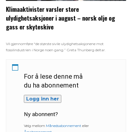
Klimaaktivister varsler store
ulydighetsaksjoner i august – norsk olje og
gass er skyteskive
Vil gjennomføre “de største sivile ulydighetsaksjonene mot
fossilindustrien i Norge noen gang.” Greta Thunberg deltar.
For å lese denne må
du ha abonnement
Logg inn her
Ny abonnent?
Velg mellom
Månedsabonnement
eller
Årsabonnement
.