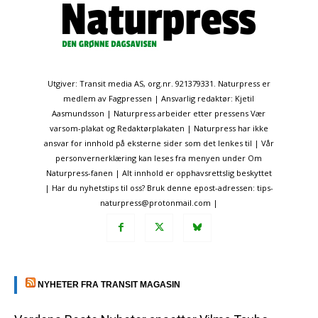
Utgiver: Transit media AS, org.nr. 921379331. Naturpress er
medlem av Fagpressen | Ansvarlig redaktør: Kjetil
Aasmundsson | Naturpress arbeider etter pressens Vær
varsom-plakat og Redaktørplakaten | Naturpress har ikke
ansvar for innhold på eksterne sider som det lenkes til | Vår
personvernerklæring kan leses fra menyen under Om
Naturpress-fanen | Alt innhold er opphavsrettslig beskyttet
| Har du nyhetstips til oss? Bruk denne epost-adressen: tips-
naturpress@protonmail.com |
NYHETER FRA TRANSIT MAGASIN