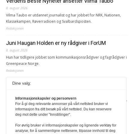
Verdens Beste Nyheter ansetter Vilma Taubo
8. august 2026
Vilma Taubo er utdannet journalist og har jobbet for NRK, Nationen,
Klassekampen, Røverradioen og Svalbardsposten.
Redaksjonen
Juni Haugan Holden er ny rådgiver i ForUM
8. august 2026
Hun har tidligere jobbet som kommunikasjonsrådgiver og fagrådgiver i
Greenpeace Norge.
Redaksjonen
Dine valg:
Journalist fra Vietnam idømt 7 års fengsel
5. august 2026
Informasjonskapsler og personvern
Kommunistpartiet i Vietnam har total kontroll over alle offisielle medier,
For å gi deg relevante annonser på vårt nettsted bruker vi
aviser, TV- og radiokanaler. For å lese denne må du ha abonnement
informasjon fra ditt besøk på vårt nettsted. Du kan reservere
Logg inn her Ny abonnent? Velg Årsabonnement, Månedsabonnement
deg mot dette under "Innstillinger".
eller 24-timers tilgang. Vi har også egne abonnementer for biblioteker
og bedrifter.
For øvrig bruker vi informasjonskapsler og lignende verktøy for
analyse, for å sammenligne nettlesere, tilpasse innhold til deg
Redaksjonen