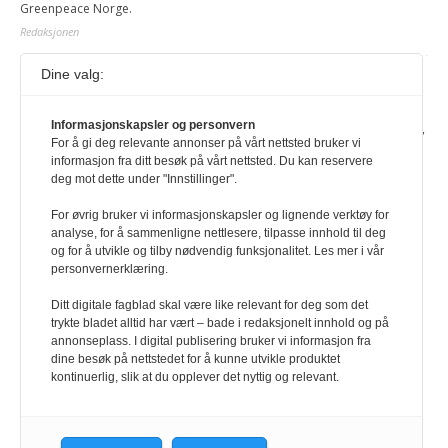
Greenpeace Norge.
Redaksjonen
Dine valg:
Journalist fra Vietnam idømt 7 års fengsel
5. august 2026
Informasjonskapsler og personvern
Kommunistpartiet i Vietnam har total kontroll over alle offisielle medier,
For å gi deg relevante annonser på vårt nettsted bruker vi
aviser, TV- og radiokanaler. For å lese denne må du ha abonnement
informasjon fra ditt besøk på vårt nettsted. Du kan reservere
Logg inn her Ny abonnent? Velg Årsabonnement, Månedsabonnement
deg mot dette under "Innstillinger".
eller 24-timers tilgang. Vi har også egne abonnementer for biblioteker
og bedrifter.
For øvrig bruker vi informasjonskapsler og lignende verktøy for
analyse, for å sammenligne nettlesere, tilpasse innhold til deg
Redaksjonen
og for å utvikle og tilby nødvendig funksjonalitet. Les mer i vår
personvernerklæring.
Ditt digitale fagblad skal være like relevant for deg som det
trykte bladet alltid har vært – bade i redaksjonelt innhold og på
annonseplass. I digital publisering bruker vi informasjon fra
dine besøk på nettstedet for å kunne utvikle produktet
kontinuerlig, slik at du opplever det nyttig og relevant.