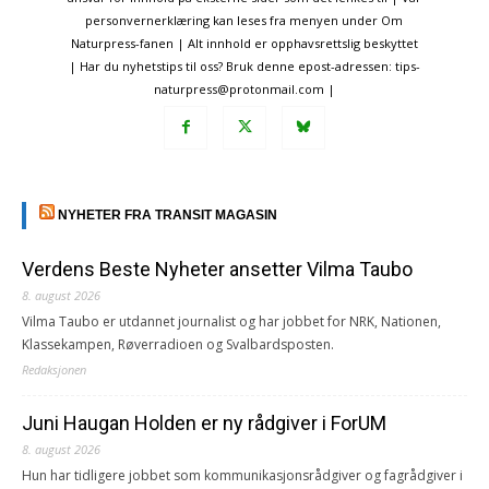
personvernerklæring kan leses fra menyen under Om
Naturpress-fanen | Alt innhold er opphavsrettslig beskyttet
| Har du nyhetstips til oss? Bruk denne epost-adressen: tips-
naturpress@protonmail.com |
NYHETER FRA TRANSIT MAGASIN
Verdens Beste Nyheter ansetter Vilma Taubo
8. august 2026
Vilma Taubo er utdannet journalist og har jobbet for NRK, Nationen,
Klassekampen, Røverradioen og Svalbardsposten.
Redaksjonen
Juni Haugan Holden er ny rådgiver i ForUM
8. august 2026
Hun har tidligere jobbet som kommunikasjonsrådgiver og fagrådgiver i