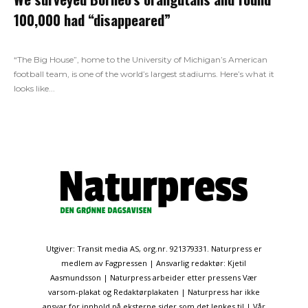
100,000 had “disappeared”
“The Big House”, home to the University of Michigan’s American
football team, is one of the world’s largest stadiums. Here’s what it
looks like...
Utgiver: Transit media AS, org.nr. 921379331. Naturpress er
medlem av Fagpressen | Ansvarlig redaktør: Kjetil
Aasmundsson | Naturpress arbeider etter pressens Vær
varsom-plakat og Redaktørplakaten | Naturpress har ikke
ansvar for innhold på eksterne sider som det lenkes til | Vår