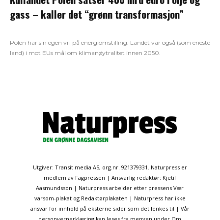
gass – kaller det “grønn transformasjon”
Polen har sin egen vri på energiomstilling. Landet var også (som eneste
land) i mot EUs mål om klimanøytralitet innen 2050.
Utgiver: Transit media AS, org.nr. 921379331. Naturpress er
medlem av Fagpressen | Ansvarlig redaktør: Kjetil
Aasmundsson | Naturpress arbeider etter pressens Vær
varsom-plakat og Redaktørplakaten | Naturpress har ikke
ansvar for innhold på eksterne sider som det lenkes til | Vår
personvernerklæring kan leses fra menyen under Om