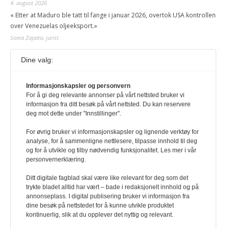
4. august 2026
« Etter at Maduro ble tatt til fange i januar 2026, overtok USA kontrollen
over Venezuelas oljeeksport.»
Sonia Zapata, jurist
Dine valg:
117,8 millioner er på flukt, en nedgang fra forrige
år
1. august 2026
Informasjonskapsler og personvern
For å gi deg relevante annonser på vårt nettsted bruker vi
Ville ha tilsvart verdens trettende største land i folketall. For å lese
informasjon fra ditt besøk på vårt nettsted. Du kan reservere
denne må du ha abonnement Logg inn her Ny abonnent? Velg
deg mot dette under "Innstillinger".
Årsabonnement, Månedsabonnement eller 24-timers tilgang. Vi har
også egne abonnementer for biblioteker og bedrifter.
For øvrig bruker vi informasjonskapsler og lignende verktøy for
analyse, for å sammenligne nettlesere, tilpasse innhold til deg
Redaksjonen
og for å utvikle og tilby nødvendig funksjonalitet. Les mer i vår
personvernerklæring.
Ditt digitale fagblad skal være like relevant for deg som det
trykte bladet alltid har vært – bade i redaksjonelt innhold og på
annonseplass. I digital publisering bruker vi informasjon fra
dine besøk på nettstedet for å kunne utvikle produktet
kontinuerlig, slik at du opplever det nyttig og relevant.