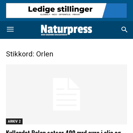
Stikkord: Orlen
ARKIV 2
Kullandet Polen satser 400 mrd euro i olje og