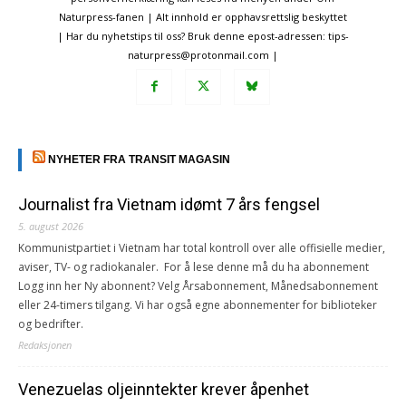
Naturpress-fanen | Alt innhold er opphavsrettslig beskyttet
| Har du nyhetstips til oss? Bruk denne epost-adressen: tips-
naturpress@protonmail.com |
NYHETER FRA TRANSIT MAGASIN
Journalist fra Vietnam idømt 7 års fengsel
5. august 2026
Kommunistpartiet i Vietnam har total kontroll over alle offisielle medier,
aviser, TV- og radiokanaler. For å lese denne må du ha abonnement
Logg inn her Ny abonnent? Velg Årsabonnement, Månedsabonnement
eller 24-timers tilgang. Vi har også egne abonnementer for biblioteker
og bedrifter.
Redaksjonen
Venezuelas oljeinntekter krever åpenhet