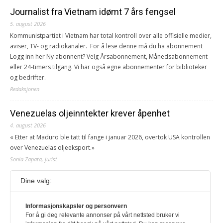
Journalist fra Vietnam idømt 7 års fengsel
5. august 2026
Kommunistpartiet i Vietnam har total kontroll over alle offisielle medier,
aviser, TV- og radiokanaler. For å lese denne må du ha abonnement
Logg inn her Ny abonnent? Velg Årsabonnement, Månedsabonnement
eller 24-timers tilgang. Vi har også egne abonnementer for biblioteker
og bedrifter.
Redaksjonen
Venezuelas oljeinntekter krever åpenhet
4. august 2026
« Etter at Maduro ble tatt til fange i januar 2026, overtok USA kontrollen
over Venezuelas oljeeksport.»
Sonia Zapata, jurist
Dine valg:
117,8 millioner er på flukt, en nedgang fra forrige
år
Informasjonskapsler og personvern
1. august 2026
For å gi deg relevante annonser på vårt nettsted bruker vi
Ville ha tilsvart verdens trettende største land i folketall. For å lese