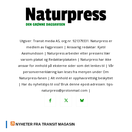
Utgiver: Transit media AS, org.nr. 921379331. Naturpress er
medlem av Fagpressen | Ansvarlig redaktør: Kjetil
Aasmundsson | Naturpress arbeider etter pressens Vær
varsom-plakat og Redaktørplakaten | Naturpress har ikke
ansvar for innhold på eksterne sider som det lenkes til | Vår
personvernerklæring kan leses fra menyen under Om
Naturpress-fanen | Alt innhold er opphavsrettslig beskyttet
| Har du nyhetstips til oss? Bruk denne epost-adressen: tips-
naturpress@protonmail.com |
NYHETER FRA TRANSIT MAGASIN