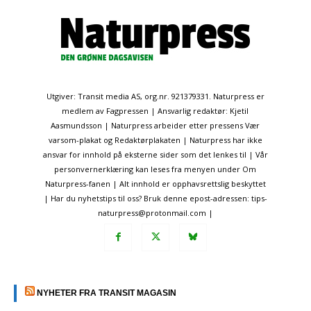
Utgiver: Transit media AS, org.nr. 921379331. Naturpress er
medlem av Fagpressen | Ansvarlig redaktør: Kjetil
Aasmundsson | Naturpress arbeider etter pressens Vær
varsom-plakat og Redaktørplakaten | Naturpress har ikke
ansvar for innhold på eksterne sider som det lenkes til | Vår
personvernerklæring kan leses fra menyen under Om
Naturpress-fanen | Alt innhold er opphavsrettslig beskyttet
| Har du nyhetstips til oss? Bruk denne epost-adressen: tips-
naturpress@protonmail.com |
NYHETER FRA TRANSIT MAGASIN