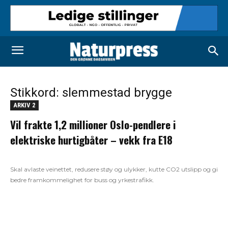
Stikkord: slemmestad brygge
ARKIV 2
Vil frakte 1,2 millioner Oslo-pendlere i
elektriske hurtigbåter – vekk fra E18
Skal avlaste veinettet, redusere støy og ulykker, kutte CO2 utslipp og gi
bedre framkommelighet for buss og yrkestrafikk.