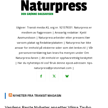
Utgiver: Transit media AS, org.nr. 921379331. Naturpress er
medlem av Fagpressen | Ansvarlig redaktør: Kjetil
Aasmundsson | Naturpress arbeider etter pressens Vær
varsom-plakat og Redaktørplakaten | Naturpress har ikke
ansvar for innhold på eksterne sider som det lenkes til | Vår
personvernerklæring kan leses fra menyen under Om
Naturpress-fanen | Alt innhold er opphavsrettslig beskyttet
| Har du nyhetstips til oss? Bruk denne epost-adressen: tips-
naturpress@protonmail.com |
NYHETER FRA TRANSIT MAGASIN
Verdens Beste Nyheter ansetter Vilma Taubo