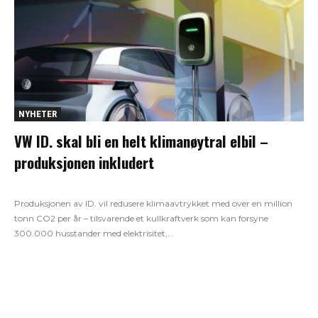
NYHETER
VW ID. skal bli en helt klimanøytral elbil –
produksjonen inkludert
Produksjonen av ID. vil redusere klimaavtrykket med over en million
tonn CO2 per år – tilsvarende et kullkraftverk som kan forsyne
300.000 husstander med elektrisitet,...