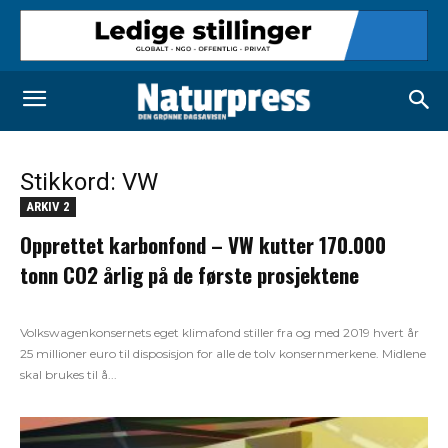
Stikkord: VW
ARKIV 2
Opprettet karbonfond – VW kutter 170.000
tonn CO2 årlig på de første prosjektene
Volkswagenkonsernets eget klimafond stiller fra og med 2019 hvert år
25 millioner euro til disposisjon for alle de tolv konsernmerkene. Midlene
skal brukes til å...