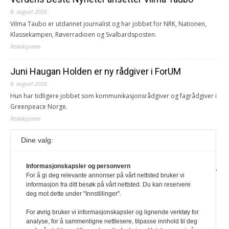
8. august 2026
Vilma Taubo er utdannet journalist og har jobbet for NRK, Nationen,
Klassekampen, Røverradioen og Svalbardsposten.
Redaksjonen
Juni Haugan Holden er ny rådgiver i ForUM
8. august 2026
Hun har tidligere jobbet som kommunikasjonsrådgiver og fagrådgiver i
Greenpeace Norge.
Redaksjonen
Dine valg:
Journalist fra Vietnam idømt 7 års fengsel
5. august 2026
Informasjonskapsler og personvern
Kommunistpartiet i Vietnam har total kontroll over alle offisielle medier,
For å gi deg relevante annonser på vårt nettsted bruker vi
aviser, TV- og radiokanaler. For å lese denne må du ha abonnement
informasjon fra ditt besøk på vårt nettsted. Du kan reservere
Logg inn her Ny abonnent? Velg Årsabonnement, Månedsabonnement
deg mot dette under "Innstillinger".
eller 24-timers tilgang. Vi har også egne abonnementer for biblioteker
og bedrifter.
For øvrig bruker vi informasjonskapsler og lignende verktøy for
analyse, for å sammenligne nettlesere, tilpasse innhold til deg
Redaksjonen