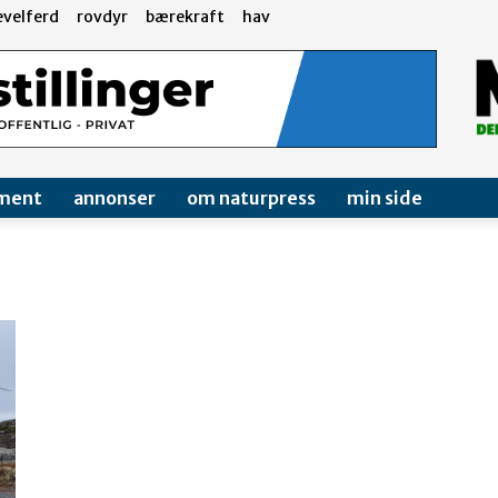
evelferd
rovdyr
bærekraft
hav
ment
annonser
om naturpress
min side