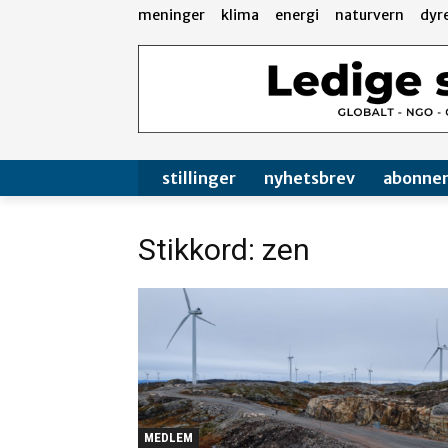
meninger
klima
energi
naturvern
dyr
stillinger
nyhetsbrev
abonne
Stikkord: zen
MEDLEM