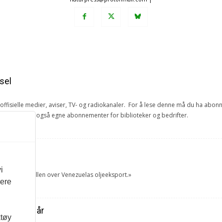
sel
e offisielle medier, aviser, TV- og radiokanaler. For å lese denne må du ha ab
ang. Vi har også egne abonnementer for biblioteker og bedrifter.
et
i
tok USA kontrollen over Venezuelas oljeeksport.»
vere
ra forrige år
ktøy