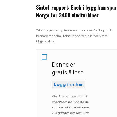
Sintef-rapport: Enøk i bygg kan spa
Norge for 3400 vindturbiner
Teknologien og systemene som kreves for å oppnå
besparelsene skal ifølge rapporten allerede være
tilgjengelige.
Denne er
gratis å lese
Logg inn her
Det koster ingenting å
registrere bruker, og du
mottar vårt nyhetsbrev
2-3 ganger per uke. Om