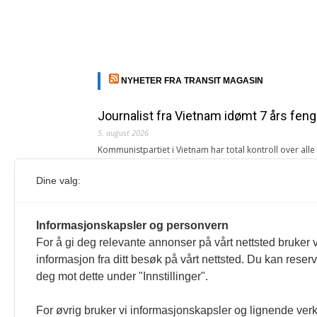
NYHETER FRA TRANSIT MAGASIN
Journalist fra Vietnam idømt 7 års feng
5. august 2026
Kommunistpartiet i Vietnam har total kontroll over all
Årsabonnement, Månedsabonnement eller 24-timers tilg
Dine valg:
Redaksjonen
Venezuelas oljeinntekter krever åpenh
Informasjonskapsler og personvern
4. august 2026
For å gi deg relevante annonser på vårt nettsted bruker v
« Etter at Maduro ble tatt til fange i januar 2026, over
informasjon fra ditt besøk på vårt nettsted. Du kan reser
Sonia Zapata, jurist
deg mot dette under "Innstillinger".
117,8 millioner er på flukt, en nedgang f
For øvrig bruker vi informasjonskapsler og lignende ver