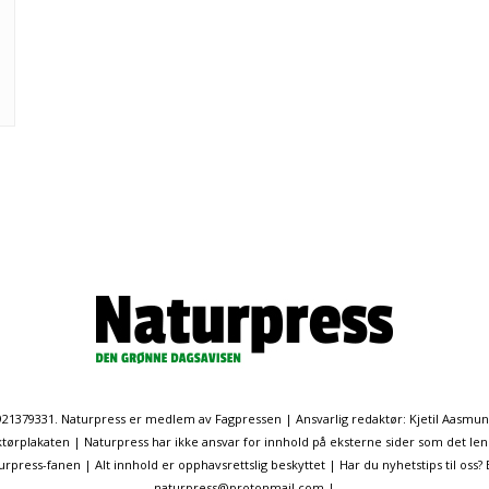
. 921379331. Naturpress er medlem av Fagpressen | Ansvarlig redaktør: Kjetil Aasmu
ørplakaten | Naturpress har ikke ansvar for innhold på eksterne sider som det len
ress-fanen | Alt innhold er opphavsrettslig beskyttet | Har du nyhetstips til oss?
naturpress@protonmail.com |