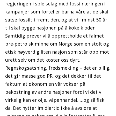
regjeringen i spleiselag med fossilnæringen i
kampanjer som forteller barna våre at de skal
satse fossilt i fremtiden, og at vi i minst 50 år
til skal bygge nasjonen på å koke kloden.
Samtidig prøver vi å opprettholde et falmet
pre-petrolsk minne om Norge som en stolt og
etisk høyverdig liten nasjon som står opp mot
urett selv om det koster oss dyrt.
Regnskogsatsning, fredsmekling – det er billig,
det gir masse god PR, og det dekker til det
faktum at økonomien vår vokser på
bekostning av andre nasjoner fordi vi det vi
virkelig kan er olje, våpenhandel, …og så fisk
da. Det nytter imidlertid ikke å avsløre at
keiseren er naken om vi alle fortsetter å late