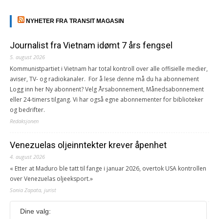
NYHETER FRA TRANSIT MAGASIN
Journalist fra Vietnam idømt 7 års fengsel
5. august 2026
Kommunistpartiet i Vietnam har total kontroll over alle offisielle medier,
aviser, TV- og radiokanaler. For å lese denne må du ha abonnement
Logg inn her Ny abonnent? Velg Årsabonnement, Månedsabonnement
eller 24-timers tilgang. Vi har også egne abonnementer for biblioteker
og bedrifter.
Redaksjonen
Venezuelas oljeinntekter krever åpenhet
4. august 2026
« Etter at Maduro ble tatt til fange i januar 2026, overtok USA kontrollen
over Venezuelas oljeeksport.»
Sonia Zapata, jurist
Dine valg:
117,8 millioner er på flukt, en nedgang fra forrige