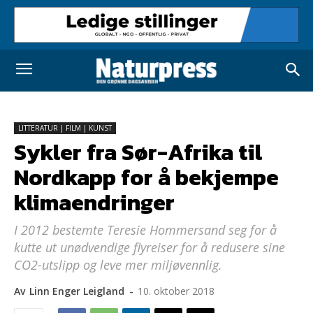
LITTERATUR | FILM | KUNST
Sykler fra Sør-Afrika til
Nordkapp for å bekjempe
klimaendringer
I 2012 bestemte Teresie Hommersand seg for å
kutte ut unødvendige flyreiser for å redusere sine
CO2-utslipp og leve mer miljøvennlig.
Av
Linn Enger Leigland
-
10. oktober 2018