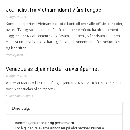
Journalist fra Vietnam idømt 7 års fengsel
5. august 2026
Kommunistpartiet i Vietnam har total kontroll over alle offisielle medier,
aviser, TV- og radiokanaler. For å lese denne må du ha abonnement
Logg inn her Ny abonnent? Velg Årsabonnement, Månedsabonnement
eller 24-timers tilgang. Vi har også egne abonnementer for biblioteker
og bedrifter.
Redaksjonen
Venezuelas oljeinntekter krever åpenhet
4. august 2026
« Etter at Maduro ble tatt til fange i januar 2026, overtok USA kontrollen
over Venezuelas oljeeksport.»
Sonia Zapata, jurist
Dine valg:
117,8 millioner er på flukt, en nedgang fra forrige
år
1. august 2026
Informasjonskapsler og personvern
For å gi deg relevante annonser på vårt nettsted bruker vi