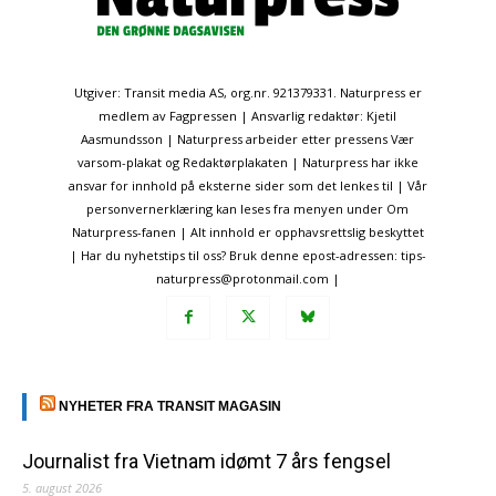
Utgiver: Transit media AS, org.nr. 921379331. Naturpress er
medlem av Fagpressen | Ansvarlig redaktør: Kjetil
Aasmundsson | Naturpress arbeider etter pressens Vær
varsom-plakat og Redaktørplakaten | Naturpress har ikke
ansvar for innhold på eksterne sider som det lenkes til | Vår
personvernerklæring kan leses fra menyen under Om
Naturpress-fanen | Alt innhold er opphavsrettslig beskyttet
| Har du nyhetstips til oss? Bruk denne epost-adressen: tips-
naturpress@protonmail.com |
NYHETER FRA TRANSIT MAGASIN
Journalist fra Vietnam idømt 7 års fengsel
5. august 2026