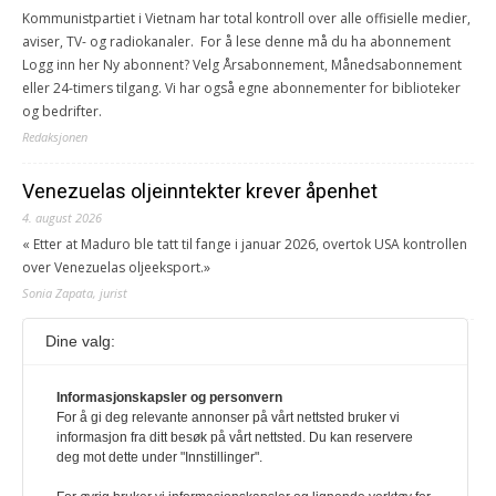
Kommunistpartiet i Vietnam har total kontroll over alle offisielle medier,
aviser, TV- og radiokanaler. For å lese denne må du ha abonnement
Logg inn her Ny abonnent? Velg Årsabonnement, Månedsabonnement
eller 24-timers tilgang. Vi har også egne abonnementer for biblioteker
og bedrifter.
Redaksjonen
Venezuelas oljeinntekter krever åpenhet
4. august 2026
« Etter at Maduro ble tatt til fange i januar 2026, overtok USA kontrollen
over Venezuelas oljeeksport.»
Sonia Zapata, jurist
Dine valg:
117,8 millioner er på flukt, en nedgang fra forrige
år
1. august 2026
Informasjonskapsler og personvern
For å gi deg relevante annonser på vårt nettsted bruker vi
Ville ha tilsvart verdens trettende største land i folketall. For å lese
informasjon fra ditt besøk på vårt nettsted. Du kan reservere
denne må du ha abonnement Logg inn her Ny abonnent? Velg
deg mot dette under "Innstillinger".
Årsabonnement, Månedsabonnement eller 24-timers tilgang. Vi har
også egne abonnementer for biblioteker og bedrifter.