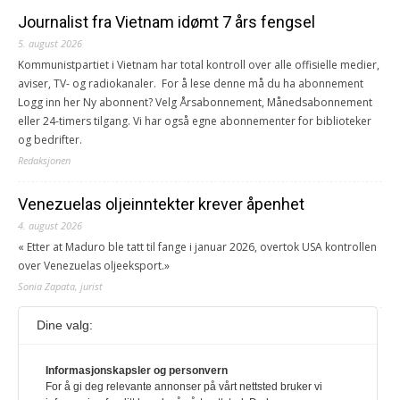
Journalist fra Vietnam idømt 7 års fengsel
5. august 2026
Kommunistpartiet i Vietnam har total kontroll over alle offisielle medier,
aviser, TV- og radiokanaler. For å lese denne må du ha abonnement
Logg inn her Ny abonnent? Velg Årsabonnement, Månedsabonnement
eller 24-timers tilgang. Vi har også egne abonnementer for biblioteker
og bedrifter.
Redaksjonen
Venezuelas oljeinntekter krever åpenhet
4. august 2026
« Etter at Maduro ble tatt til fange i januar 2026, overtok USA kontrollen
over Venezuelas oljeeksport.»
Sonia Zapata, jurist
Dine valg:
117,8 millioner er på flukt, en nedgang fra forrige
år
1. august 2026
Informasjonskapsler og personvern
For å gi deg relevante annonser på vårt nettsted bruker vi
Ville ha tilsvart verdens trettende største land i folketall. For å lese