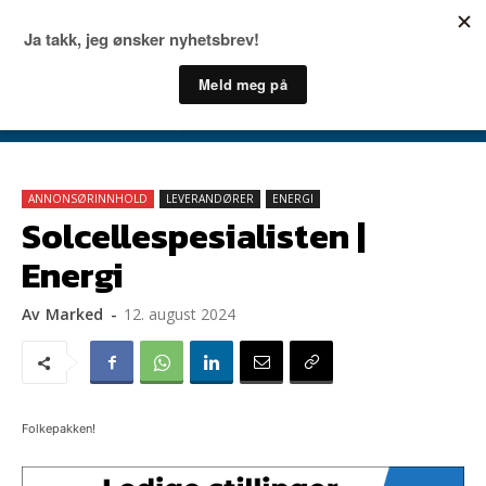
ANNONSØRINNHOLD
LEVERANDØRER
ENERGI
Solcellespesialisten |
Energi
Av
Marked
-
12. august 2024
Folkepakken!