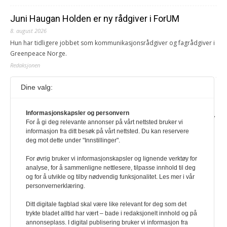
Juni Haugan Holden er ny rådgiver i ForUM
8. august 2026
Hun har tidligere jobbet som kommunikasjonsrådgiver og fagrådgiver i
Greenpeace Norge.
Redaksjonen
Dine valg:
Journalist fra Vietnam idømt 7 års fengsel
5. august 2026
Informasjonskapsler og personvern
Kommunistpartiet i Vietnam har total kontroll over alle offisielle medier,
For å gi deg relevante annonser på vårt nettsted bruker vi
aviser, TV- og radiokanaler. For å lese denne må du ha abonnement
informasjon fra ditt besøk på vårt nettsted. Du kan reservere
Logg inn her Ny abonnent? Velg Årsabonnement, Månedsabonnement
deg mot dette under "Innstillinger".
eller 24-timers tilgang. Vi har også egne abonnementer for biblioteker
og bedrifter.
For øvrig bruker vi informasjonskapsler og lignende verktøy for
analyse, for å sammenligne nettlesere, tilpasse innhold til deg
Redaksjonen
og for å utvikle og tilby nødvendig funksjonalitet. Les mer i vår
personvernerklæring.
Ditt digitale fagblad skal være like relevant for deg som det
trykte bladet alltid har vært – bade i redaksjonelt innhold og på
annonseplass. I digital publisering bruker vi informasjon fra