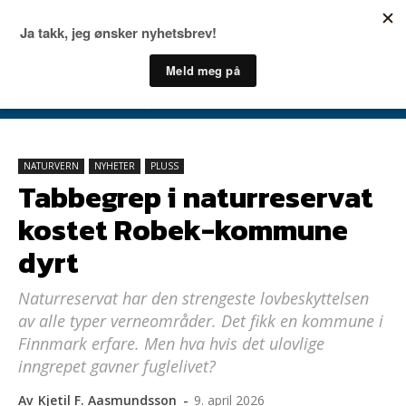
NATURVERN
NYHETER
PLUSS
Tabbegrep i naturreservat
kostet Robek-kommune
dyrt
Naturreservat har den strengeste lovbeskyttelsen
av alle typer verneområder. Det fikk en kommune i
Finnmark erfare. Men hva hvis det ulovlige
inngrepet gavner fuglelivet?
Av
Kjetil F. Aasmundsson
-
9. april 2026