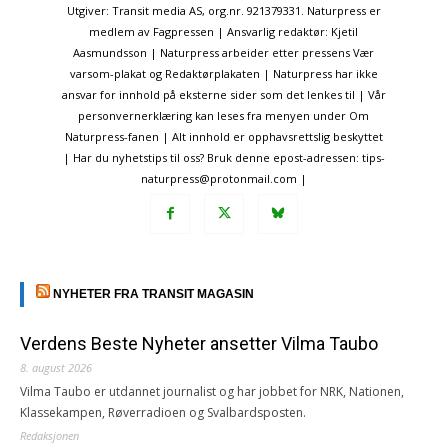
Utgiver: Transit media AS, org.nr. 921379331. Naturpress er
medlem av Fagpressen | Ansvarlig redaktør: Kjetil
Aasmundsson | Naturpress arbeider etter pressens Vær
varsom-plakat og Redaktørplakaten | Naturpress har ikke
ansvar for innhold på eksterne sider som det lenkes til | Vår
personvernerklæring kan leses fra menyen under Om
Naturpress-fanen | Alt innhold er opphavsrettslig beskyttet
| Har du nyhetstips til oss? Bruk denne epost-adressen: tips-
naturpress@protonmail.com |
NYHETER FRA TRANSIT MAGASIN
Verdens Beste Nyheter ansetter Vilma Taubo
8. august 2026
Vilma Taubo er utdannet journalist og har jobbet for NRK, Nationen,
Klassekampen, Røverradioen og Svalbardsposten.
Redaksjonen