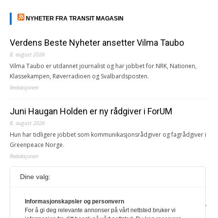
NYHETER FRA TRANSIT MAGASIN
Verdens Beste Nyheter ansetter Vilma Taubo
8. august 2026
Vilma Taubo er utdannet journalist og har jobbet for NRK, Nationen,
Klassekampen, Røverradioen og Svalbardsposten.
Redaksjonen
Juni Haugan Holden er ny rådgiver i ForUM
8. august 2026
Hun har tidligere jobbet som kommunikasjonsrådgiver og fagrådgiver i
Greenpeace Norge.
Redaksjonen
Dine valg:
Journalist fra Vietnam idømt 7 års fengsel
5. august 2026
Informasjonskapsler og personvern
Kommunistpartiet i Vietnam har total kontroll over alle offisielle medier,
For å gi deg relevante annonser på vårt nettsted bruker vi
aviser, TV- og radiokanaler. For å lese denne må du ha abonnement