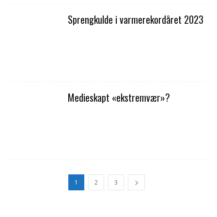
Sprengkulde i varme­re­kordåret 2023
Medieskapt «eks­trem­vær»?
1
2
3