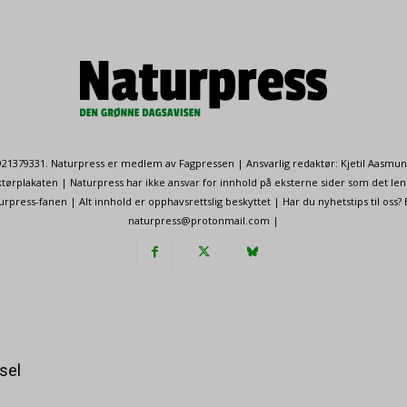
. 921379331. Naturpress er medlem av Fagpressen | Ansvarlig redaktør: Kjetil Aasmu
ørplakaten | Naturpress har ikke ansvar for innhold på eksterne sider som det len
ress-fanen | Alt innhold er opphavsrettslig beskyttet | Har du nyhetstips til oss?
naturpress@protonmail.com |
sel