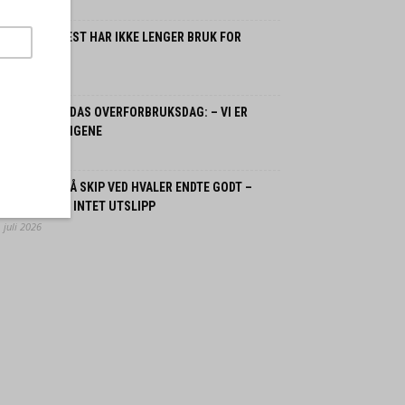
 august 2026
ORDMENN FLEST HAR IKKE LENGER BRUK FOR
SSILBIL
 juli 2026
ORGE OG JORDAS OVERFORBRUKSDAG: – VI ER
LANT VERSTINGENE
 juli 2026
SPLOSJON PÅ SKIP VED HVALER ENDTE GODT –
GEN SKADDE, INTET UTSLIPP
 juli 2026