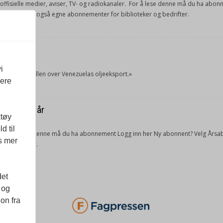
e offisielle medier, aviser, TV- og radiokanaler. For å lese denne må du ha ab
ang. Vi har også egne abonnementer for biblioteker og bedrifter.
et
i
tok USA kontrollen over Venezuelas oljeeksport.»
vere
ra forrige år
ktøy
d til
lketall. For å lese denne må du ha abonnement Logg inn her Ny abonnent? Velg 
es mer
 og bedrifter.
det
 og
on fra