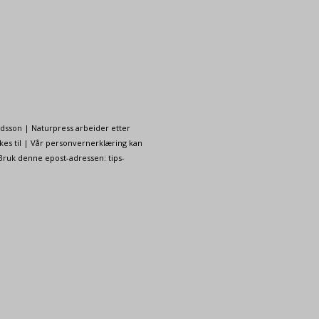
ndsson | Naturpress arbeider etter
kes til | Vår personvernerklæring kan
 Bruk denne epost-adressen: tips-