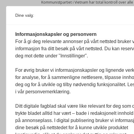
Kommunistpartiet i Vietnam har total kontroll over all
Årsabonnement, Månedsabonnement eller 24-timers tilg
Dine valg:
Redaksjonen
Venezuelas oljeinntekter krever åpenh
Informasjonskapsler og personvern
4. august 2026
For å gi deg relevante annonser på vårt nettsted bruker v
« Etter at Maduro ble tatt til fange i januar 2026, over
informasjon fra ditt besøk på vårt nettsted. Du kan reser
Sonia Zapata, jurist
deg mot dette under "Innstillinger".
117,8 millioner er på flukt, en nedgang f
For øvrig bruker vi informasjonskapsler og lignende ver
1. august 2026
for analyse, for å sammenligne nettlesere, tilpasse innhol
Ville ha tilsvart verdens trettende største land i fo
deg og for å utvikle og tilby nødvendig funksjonalitet. L
tilgang. Vi har også egne abonnementer for biblioteker
i vår personvernerklæring.
Redaksjonen
Ditt digitale fagblad skal være like relevant for deg som 
trykte bladet alltid har vært – bade i redaksjonelt innhold
på annonseplass. I digital publisering bruker vi informasj
dine besøk på nettstedet for å kunne utvikle produktet