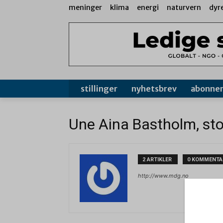
meninger
klima
energi
naturvern
dyr
stillinger
nyhetsbrev
abonne
Une Aina Bastholm, st
2 ARTIKLER
0 KOMMENTA
http://www.mdg.no