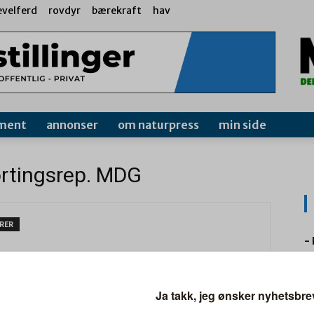
evelferd
rovdyr
bærekraft
hav
ment
annonser
om naturpress
min side
ortingsrep. MDG
RER
–
6.
P
F