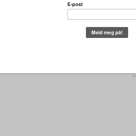
3.
istorisk angrep på naturen på
N
FO
egjeringens første dag
31.
N
Vernet er i praksis utslettet med et pennestrøk.
B
30.
EK
IN
29.