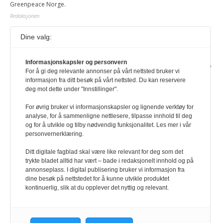
Greenpeace Norge.
Redaksjonen
Dine valg:
Journalist fra Vietnam idømt 7 års fengsel
5. august 2026
Informasjonskapsler og personvern
Kommunistpartiet i Vietnam har total kontroll over alle offisielle medier,
For å gi deg relevante annonser på vårt nettsted bruker vi
aviser, TV- og radiokanaler. For å lese denne må du ha abonnement
informasjon fra ditt besøk på vårt nettsted. Du kan reservere
Logg inn her Ny abonnent? Velg Årsabonnement, Månedsabonnement
deg mot dette under "Innstillinger".
eller 24-timers tilgang. Vi har også egne abonnementer for biblioteker
og bedrifter.
For øvrig bruker vi informasjonskapsler og lignende verktøy for
analyse, for å sammenligne nettlesere, tilpasse innhold til deg
Redaksjonen
og for å utvikle og tilby nødvendig funksjonalitet. Les mer i vår
personvernerklæring.
Ditt digitale fagblad skal være like relevant for deg som det
trykte bladet alltid har vært – bade i redaksjonelt innhold og på
annonseplass. I digital publisering bruker vi informasjon fra
dine besøk på nettstedet for å kunne utvikle produktet
kontinuerlig, slik at du opplever det nyttig og relevant.