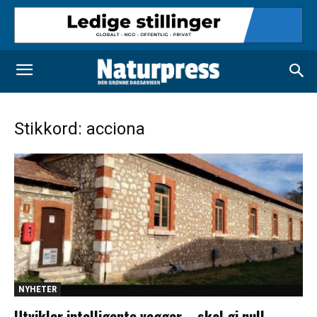
Stikkord: acciona
NYHETER
Utvikler intelligente vegger – skal gi null-