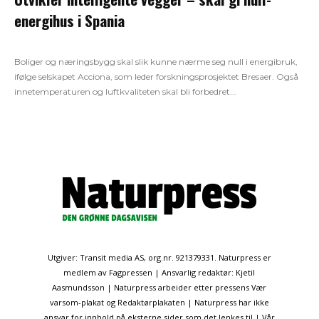
energihus i Spania
Boliger og næringsbygg skal slik kunne nærme seg null i energibruk,
ifølge selskapet Acciona, som leder forskningsprosjektet Bresaer. Også
innetemperaturen og luftkvaliteten skal bli forbedret...
Utgiver: Transit media AS, org.nr. 921379331. Naturpress er
medlem av Fagpressen | Ansvarlig redaktør: Kjetil
Aasmundsson | Naturpress arbeider etter pressens Vær
varsom-plakat og Redaktørplakaten | Naturpress har ikke
ansvar for innhold på eksterne sider som det lenkes til | Vår