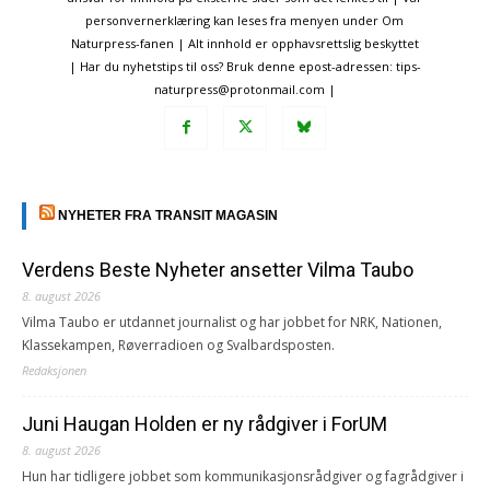
personvernerklæring kan leses fra menyen under Om
Naturpress-fanen | Alt innhold er opphavsrettslig beskyttet
| Har du nyhetstips til oss? Bruk denne epost-adressen: tips-
naturpress@protonmail.com |
NYHETER FRA TRANSIT MAGASIN
Verdens Beste Nyheter ansetter Vilma Taubo
8. august 2026
Vilma Taubo er utdannet journalist og har jobbet for NRK, Nationen,
Klassekampen, Røverradioen og Svalbardsposten.
Redaksjonen
Juni Haugan Holden er ny rådgiver i ForUM
8. august 2026
Hun har tidligere jobbet som kommunikasjonsrådgiver og fagrådgiver i