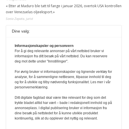
« Etter at Maduro ble tatt til fange i januar 2026, overtok USA kontrollen
over Venezuelas oljeeksport.»
Sonia Zapata, jurist
Dine valg:
117,8 millioner er på flukt, en nedgang fra forrige
år
1. august 2026
Informasjonskapsler og personvern
For å gi deg relevante annonser på vårt nettsted bruker vi
Ville ha tilsvart verdens trettende største land i folketall. For å lese
informasjon fra ditt besøk på vårt nettsted. Du kan reservere
denne må du ha abonnement Logg inn her Ny abonnent? Velg
deg mot dette under "Innstillinger".
Årsabonnement, Månedsabonnement eller 24-timers tilgang. Vi har
også egne abonnementer for biblioteker og bedrifter.
For øvrig bruker vi informasjonskapsler og lignende verktøy for
analyse, for å sammenligne nettlesere, tilpasse innhold til deg
Redaksjonen
og for å utvikle og tilby nødvendig funksjonalitet. Les mer i vår
personvernerklæring.
Ditt digitale fagblad skal være like relevant for deg som det
trykte bladet alltid har vært – bade i redaksjonelt innhold og på
annonseplass. I digital publisering bruker vi informasjon fra
dine besøk på nettstedet for å kunne utvikle produktet
kontinuerlig, slik at du opplever det nyttig og relevant.