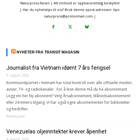
Naturpress-fanen | Alt innhold er opphavsrettslig beskyttet
| Har du nyhetstips til oss? Bruk denne epost-adressen: tips-
naturpress@protonmail.com |
NYHETER FRA TRANSIT MAGASIN
Journalist fra Vietnam idømt 7 års fengsel
5. august 2026
Kommunistpartiet i Vietnam har total kontroll over alle offisielle medier,
aviser, TV- og radiokanaler. For å lese denne må du ha abonnement
Logg inn her Ny abonnent? Velg Årsabonnement, Månedsabonnement
eller 24-timers tilgang. Vi har også egne abonnementer for biblioteker
og bedrifter.
Redaksjonen
Venezuelas oljeinntekter krever åpenhet
4. august 2026