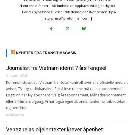
Naturpress-fanen | Alt innhold er opphavsrettslig beskyttet
| Har du nyhetstips til oss? Bruk denne epost-adressen: tips-
naturpress@protonmail.com |
NYHETER FRA TRANSIT MAGASIN
Journalist fra Vietnam idømt 7 års fengsel
5. august 2026
Kommunistpartiet i Vietnam har total kontroll over alle offisielle medier,
aviser, TV- og radiokanaler. For å lese denne må du ha abonnement
Logg inn her Ny abonnent? Velg Årsabonnement, Månedsabonnement
eller 24-timers tilgang. Vi har også egne abonnementer for biblioteker
og bedrifter.
Redaksjonen
Venezuelas oljeinntekter krever åpenhet