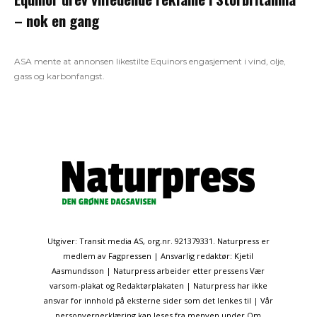
– nok en gang
ASA mente at annonsen likestilte Equinors engasjement i vind, olje,
gass og karbonfangst.
Utgiver: Transit media AS, org.nr. 921379331. Naturpress er
medlem av Fagpressen | Ansvarlig redaktør: Kjetil
Aasmundsson | Naturpress arbeider etter pressens Vær
varsom-plakat og Redaktørplakaten | Naturpress har ikke
ansvar for innhold på eksterne sider som det lenkes til | Vår
personvernerklæring kan leses fra menyen under Om