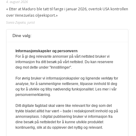
4. august 2026
« Etter at Maduro ble tatt til fange i januar 2026, overtok USA kontrollen
over Venezuelas oljeeksport.»
Sonia Zapata, jurist
Dine valg:
117,8 millioner er på flukt, en nedgang fra forrige
år
1. august 2026
Informasjonskapsler og personvern
For å gi deg relevante annonser på vårt nettsted bruker vi
Ville ha tilsvart verdens trettende største land i folketall. For å lese
informasjon fra ditt besøk på vårt nettsted. Du kan reservere
denne må du ha abonnement Logg inn her Ny abonnent? Velg
deg mot dette under "Innstillinger".
Årsabonnement, Månedsabonnement eller 24-timers tilgang. Vi har
også egne abonnementer for biblioteker og bedrifter.
For øvrig bruker vi informasjonskapsler og lignende verktøy for
analyse, for å sammenligne nettlesere, tilpasse innhold til deg
Redaksjonen
og for å utvikle og tilby nødvendig funksjonalitet. Les mer i vår
personvernerklæring.
Ditt digitale fagblad skal være like relevant for deg som det
trykte bladet alltid har vært – bade i redaksjonelt innhold og på
annonseplass. I digital publisering bruker vi informasjon fra
dine besøk på nettstedet for å kunne utvikle produktet
kontinuerlig, slik at du opplever det nyttig og relevant.