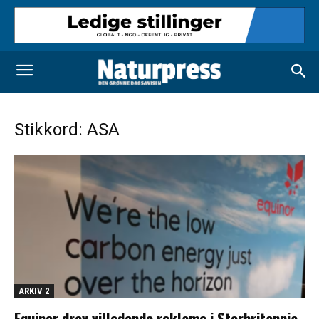
Stikkord: ASA
ARKIV 2
Equinor drev villedende reklame i Storbritannia