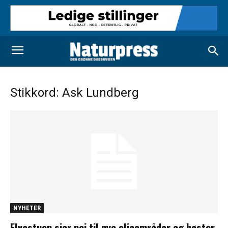
Stikkord: Ask Lundberg
NYHETER
Elvestuen sier nei til nye oljeområder og høster