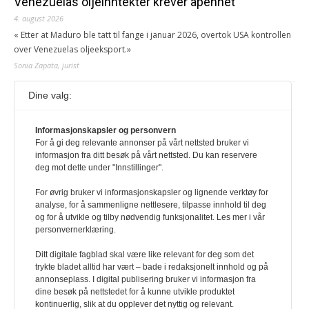
Venezuelas oljeinntekter krever åpenhet
4. august 2026
« Etter at Maduro ble tatt til fange i januar 2026, overtok USA kontrollen
over Venezuelas oljeeksport.»
Sonia Zapata, jurist
Dine valg:
117,8 millioner er på flukt, en nedgang fra forrige
år
1. august 2026
Informasjonskapsler og personvern
For å gi deg relevante annonser på vårt nettsted bruker vi
Ville ha tilsvart verdens trettende største land i folketall. For å lese
informasjon fra ditt besøk på vårt nettsted. Du kan reservere
denne må du ha abonnement Logg inn her Ny abonnent? Velg
deg mot dette under "Innstillinger".
Årsabonnement, Månedsabonnement eller 24-timers tilgang. Vi har
også egne abonnementer for biblioteker og bedrifter.
For øvrig bruker vi informasjonskapsler og lignende verktøy for
analyse, for å sammenligne nettlesere, tilpasse innhold til deg
Redaksjonen
og for å utvikle og tilby nødvendig funksjonalitet. Les mer i vår
personvernerklæring.
Ditt digitale fagblad skal være like relevant for deg som det
trykte bladet alltid har vært – bade i redaksjonelt innhold og på
annonseplass. I digital publisering bruker vi informasjon fra
dine besøk på nettstedet for å kunne utvikle produktet
kontinuerlig, slik at du opplever det nyttig og relevant.