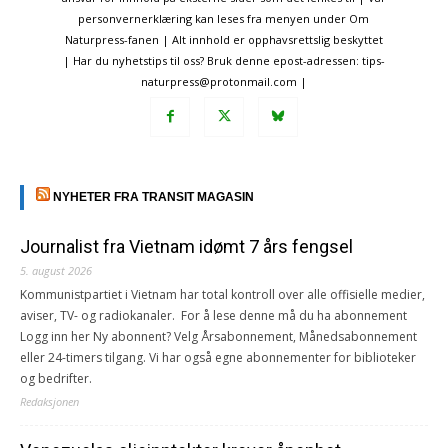
personvernerklæring kan leses fra menyen under Om
Naturpress-fanen | Alt innhold er opphavsrettslig beskyttet
| Har du nyhetstips til oss? Bruk denne epost-adressen: tips-
naturpress@protonmail.com |
NYHETER FRA TRANSIT MAGASIN
Journalist fra Vietnam idømt 7 års fengsel
5. august 2026
Kommunistpartiet i Vietnam har total kontroll over alle offisielle medier,
aviser, TV- og radiokanaler. For å lese denne må du ha abonnement
Logg inn her Ny abonnent? Velg Årsabonnement, Månedsabonnement
eller 24-timers tilgang. Vi har også egne abonnementer for biblioteker
og bedrifter.
Redaksjonen