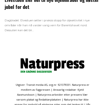
jubel for det
Dagbladet: Elvestuen setter i praksis stopp for oljeaktivitet i nye
områder når han nå varsler varig vern for Barentshavet nord.
Dessuten kan det bli...
Utgiver: Transit media AS, org.nr. 921379331. Naturpress er
medlem av Fagpressen | Ansvarlig redaktør: Kjetil
Aasmundsson | Naturpress arbeider etter pressens Vær
varsom-plakat og Redaktørplakaten | Naturpress har ikke
ansvar for innhold på eksterne sider som det lenkes til | Vår