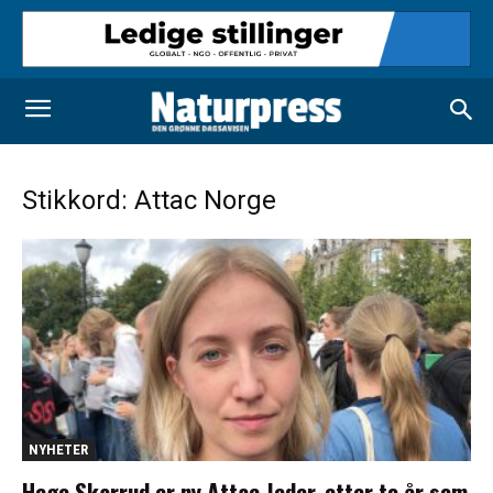
Stikkord: Attac Norge
NYHETER
Hege Skarrud er ny Attac-leder, etter to år som