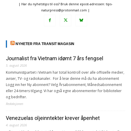
| Har du nyhetstips til oss? Bruk denne epost-adressen: tips-
naturpress@protonmail.com |
NYHETER FRA TRANSIT MAGASIN
Journalist fra Vietnam idømt 7 års fengsel
5. august 2026
Kommunistpartiet i Vietnam har total kontroll over alle offisielle medier,
aviser, TV- og radiokanaler. For å lese denne må du ha abonnement
Logg inn her Ny abonnent? Velg Årsabonnement, Månedsabonnement
eller 24-timers tilgang. Vi har også egne abonnementer for biblioteker
og bedrifter.
Redaksjonen
Venezuelas oljeinntekter krever åpenhet
4. august 2026