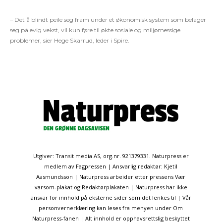
– Det å blindt peile seg fram under et økonomisk system som belager
seg på evig vekst, vil kun føre til økte sosiale og miljømessige
problemer, sier Hege Skarrud, leder i Spire.
Utgiver: Transit media AS, org.nr. 921379331. Naturpress er
medlem av Fagpressen | Ansvarlig redaktør: Kjetil
Aasmundsson | Naturpress arbeider etter pressens Vær
varsom-plakat og Redaktørplakaten | Naturpress har ikke
ansvar for innhold på eksterne sider som det lenkes til | Vår
personvernerklæring kan leses fra menyen under Om
Naturpress-fanen | Alt innhold er opphavsrettslig beskyttet