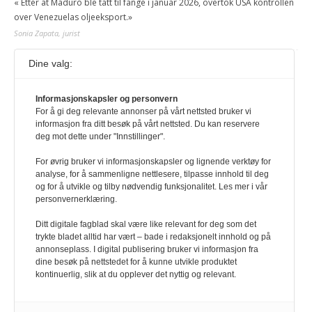
« Etter at Maduro ble tatt til fange i januar 2026, overtok USA kontrollen
over Venezuelas oljeeksport.»
Sonia Zapata, jurist
Dine valg:
117,8 millioner er på flukt, en nedgang fra forrige
år
Informasjonskapsler og personvern
1. august 2026
For å gi deg relevante annonser på vårt nettsted bruker vi
Ville ha tilsvart verdens trettende største land i folketall. For å lese
informasjon fra ditt besøk på vårt nettsted. Du kan reservere
denne må du ha abonnement Logg inn her Ny abonnent? Velg
deg mot dette under "Innstillinger".
Årsabonnement, Månedsabonnement eller 24-timers tilgang. Vi har
også egne abonnementer for biblioteker og bedrifter.
For øvrig bruker vi informasjonskapsler og lignende verktøy for
analyse, for å sammenligne nettlesere, tilpasse innhold til deg
Redaksjonen
og for å utvikle og tilby nødvendig funksjonalitet. Les mer i vår
personvernerklæring.
Ditt digitale fagblad skal være like relevant for deg som det
trykte bladet alltid har vært – bade i redaksjonelt innhold og på
annonseplass. I digital publisering bruker vi informasjon fra
dine besøk på nettstedet for å kunne utvikle produktet
kontinuerlig, slik at du opplever det nyttig og relevant.