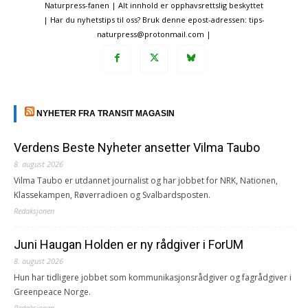
Naturpress-fanen | Alt innhold er opphavsrettslig beskyttet
| Har du nyhetstips til oss? Bruk denne epost-adressen: tips-
naturpress@protonmail.com |
NYHETER FRA TRANSIT MAGASIN
Verdens Beste Nyheter ansetter Vilma Taubo
8. august 2026
Vilma Taubo er utdannet journalist og har jobbet for NRK, Nationen,
Klassekampen, Røverradioen og Svalbardsposten.
Redaksjonen
Juni Haugan Holden er ny rådgiver i ForUM
8. august 2026
Hun har tidligere jobbet som kommunikasjonsrådgiver og fagrådgiver i
Greenpeace Norge.
Redaksjonen