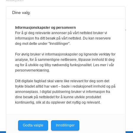
Dine valg:
Journalist fra Vietnam idømt 7 års fengsel
5. august 2026
Informasjonskapsler og personvern
Kommunistpartiet i Vietnam har total kontroll over alle offisielle medier,
For å gi deg relevante annonser på vårt nettsted bruker vi
aviser, TV- og radiokanaler. For å lese denne må du ha abonnement
informasjon fra ditt besøk på vårt nettsted. Du kan reservere
Logg inn her Ny abonnent? Velg Årsabonnement, Månedsabonnement
deg mot dette under "Innstillinger".
eller 24-timers tilgang. Vi har også egne abonnementer for biblioteker
og bedrifter.
For øvrig bruker vi informasjonskapsler og lignende verktøy for
analyse, for å sammenligne nettlesere, tilpasse innhold til deg
Redaksjonen
og for å utvikle og tilby nødvendig funksjonalitet. Les mer i vår
personvernerklæring.
Ditt digitale fagblad skal være like relevant for deg som det
trykte bladet alltid har vært – bade i redaksjonelt innhold og på
annonseplass. I digital publisering bruker vi informasjon fra
dine besøk på nettstedet for å kunne utvikle produktet
kontinuerlig, slik at du opplever det nyttig og relevant.
Godta valgte
Innstillinger