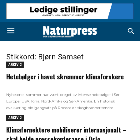
Stikkord: Bjørn Samset
ARKIV 2
Hetebølger i havet skremmer klimaforskere
Nyhetene i sommer har vært preget av intense hetebølger i Sør-
Europa, USA, Kina, Nord-Afrika og Sør-Amerika. En historisk
evakuering ble igangsatt på Rhodos da skogbranner sendte...
ARKIV 2
Klimafornektere mobiliserer internasjonalt –
skal holde pressekonferanse i Oslo