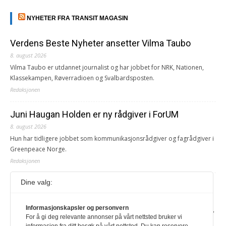
NYHETER FRA TRANSIT MAGASIN
Verdens Beste Nyheter ansetter Vilma Taubo
8. august 2026
Vilma Taubo er utdannet journalist og har jobbet for NRK, Nationen,
Klassekampen, Røverradioen og Svalbardsposten.
Redaksjonen
Juni Haugan Holden er ny rådgiver i ForUM
8. august 2026
Hun har tidligere jobbet som kommunikasjonsrådgiver og fagrådgiver i
Greenpeace Norge.
Redaksjonen
Dine valg:
Journalist fra Vietnam idømt 7 års fengsel
5. august 2026
Informasjonskapsler og personvern
Kommunistpartiet i Vietnam har total kontroll over alle offisielle medier,
For å gi deg relevante annonser på vårt nettsted bruker vi
aviser, TV- og radiokanaler. For å lese denne må du ha abonnement