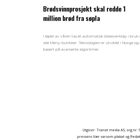
Brødsvinnprosjekt skal redde 1
million brød fra søpla
I løpet av våren tas et automatisk stekeverktøy i bruk 
alle Meny-butikker. Teknologien er utviklet i Norge og 
basert på avanserte algoritmer.
Utgiver: Transit media AS, org.nr
pressens Vær varsom-plakat og Redakt