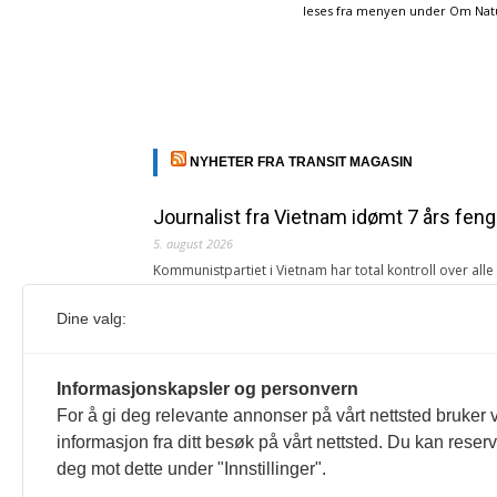
leses fra menyen under Om Naturp
NYHETER FRA TRANSIT MAGASIN
Journalist fra Vietnam idømt 7 års feng
5. august 2026
Kommunistpartiet i Vietnam har total kontroll over all
Årsabonnement, Månedsabonnement eller 24-timers tilg
Dine valg:
Redaksjonen
Venezuelas oljeinntekter krever åpenh
Informasjonskapsler og personvern
4. august 2026
For å gi deg relevante annonser på vårt nettsted bruker v
« Etter at Maduro ble tatt til fange i januar 2026, over
informasjon fra ditt besøk på vårt nettsted. Du kan reser
Sonia Zapata, jurist
deg mot dette under "Innstillinger".