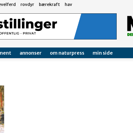
evelferd
rovdyr
bærekraft
hav
ment
annonser
om naturpress
min side