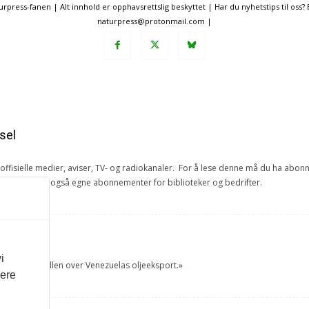
ress-fanen | Alt innhold er opphavsrettslig beskyttet | Har du nyhetstips til oss?
naturpress@protonmail.com |
sel
e offisielle medier, aviser, TV- og radiokanaler. For å lese denne må du ha ab
ang. Vi har også egne abonnementer for biblioteker og bedrifter.
et
i
tok USA kontrollen over Venezuelas oljeeksport.»
vere