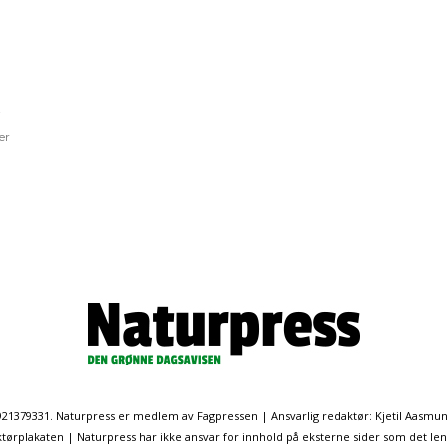
i
er
. 921379331. Naturpress er medlem av Fagpressen | Ansvarlig redaktør: Kjetil Aasmu
ørplakaten | Naturpress har ikke ansvar for innhold på eksterne sider som det len