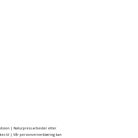
ndsson | Naturpress arbeider etter
kes til | Vår personvernerklæring kan