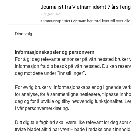
Journalist fra Vietnam idømt 7 års feng
5. august 2026
Kommunistpartiet i Vietnam har total kontroll over all
Årsabonnement, Månedsabonnement eller 24-timers tilg
Dine valg:
Redaksjonen
Venezuelas oljeinntekter krever åpenh
Informasjonskapsler og personvern
4. august 2026
For å gi deg relevante annonser på vårt nettsted bruker v
« Etter at Maduro ble tatt til fange i januar 2026, over
informasjon fra ditt besøk på vårt nettsted. Du kan reser
Sonia Zapata, jurist
deg mot dette under "Innstillinger".
117,8 millioner er på flukt, en nedgang f
For øvrig bruker vi informasjonskapsler og lignende ver
1. august 2026
for analyse, for å sammenligne nettlesere, tilpasse innhol
Ville ha tilsvart verdens trettende største land i fo
deg og for å utvikle og tilby nødvendig funksjonalitet. L
tilgang. Vi har også egne abonnementer for biblioteker
i vår personvernerklæring.
Redaksjonen
Ditt digitale fagblad skal være like relevant for deg som 
trykte bladet alltid har vært – bade i redaksjonelt innhold