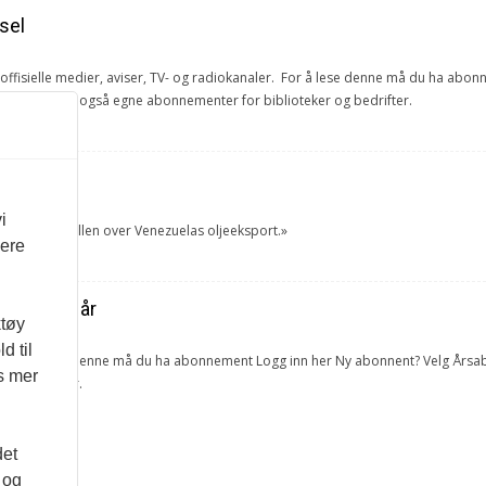
sel
e offisielle medier, aviser, TV- og radiokanaler. For å lese denne må du ha ab
ang. Vi har også egne abonnementer for biblioteker og bedrifter.
et
i
tok USA kontrollen over Venezuelas oljeeksport.»
vere
ra forrige år
ktøy
d til
lketall. For å lese denne må du ha abonnement Logg inn her Ny abonnent? Velg 
es mer
 og bedrifter.
det
 og