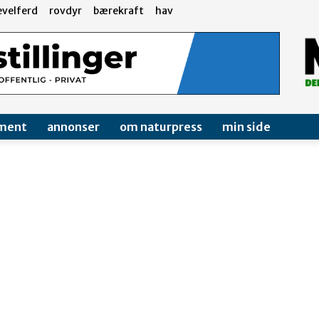
evelferd
rovdyr
bærekraft
hav
ment
annonser
om naturpress
min side