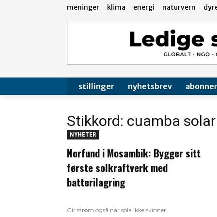
meninger
klima
energi
naturvern
dyr
stillinger
nyhetsbrev
abonne
Stikkord: cuamba solar
NYHETER
Norfund i Mosambik: Bygger sitt
første solkraftverk med
batterilagring
Gir strøm også når sola ikke skinner.