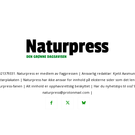
. 921379331. Naturpress er medlem av Fagpressen | Ansvarlig redaktør: Kjetil Aasmu
ørplakaten | Naturpress har ikke ansvar for innhold på eksterne sider som det len
ress-fanen | Alt innhold er opphavsrettslig beskyttet | Har du nyhetstips til oss?
naturpress@protonmail.com |