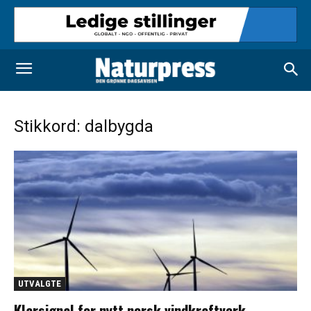
Stikkord: dalbygda
UTVALGTE
Klarsignal for nytt norsk vindkraftverk