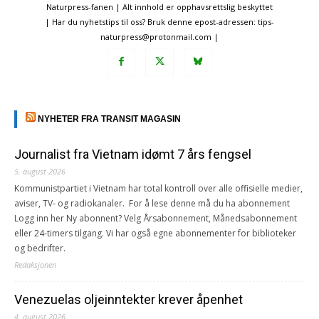
Naturpress-fanen | Alt innhold er opphavsrettslig beskyttet
| Har du nyhetstips til oss? Bruk denne epost-adressen: tips-
naturpress@protonmail.com |
NYHETER FRA TRANSIT MAGASIN
Journalist fra Vietnam idømt 7 års fengsel
5. august 2026
Kommunistpartiet i Vietnam har total kontroll over alle offisielle medier,
aviser, TV- og radiokanaler. For å lese denne må du ha abonnement
Logg inn her Ny abonnent? Velg Årsabonnement, Månedsabonnement
eller 24-timers tilgang. Vi har også egne abonnementer for biblioteker
og bedrifter.
Redaksjonen
Venezuelas oljeinntekter krever åpenhet
4. august 2026