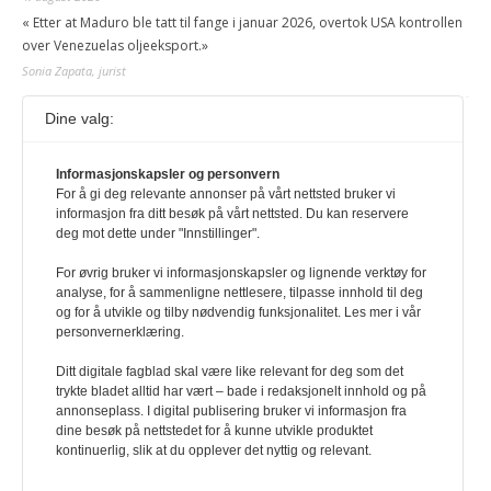
« Etter at Maduro ble tatt til fange i januar 2026, overtok USA kontrollen
over Venezuelas oljeeksport.»
Sonia Zapata, jurist
Dine valg:
117,8 millioner er på flukt, en nedgang fra forrige
år
1. august 2026
Informasjonskapsler og personvern
For å gi deg relevante annonser på vårt nettsted bruker vi
Ville ha tilsvart verdens trettende største land i folketall. For å lese
informasjon fra ditt besøk på vårt nettsted. Du kan reservere
denne må du ha abonnement Logg inn her Ny abonnent? Velg
deg mot dette under "Innstillinger".
Årsabonnement, Månedsabonnement eller 24-timers tilgang. Vi har
også egne abonnementer for biblioteker og bedrifter.
For øvrig bruker vi informasjonskapsler og lignende verktøy for
analyse, for å sammenligne nettlesere, tilpasse innhold til deg
Redaksjonen
og for å utvikle og tilby nødvendig funksjonalitet. Les mer i vår
personvernerklæring.
Ditt digitale fagblad skal være like relevant for deg som det
trykte bladet alltid har vært – bade i redaksjonelt innhold og på
annonseplass. I digital publisering bruker vi informasjon fra
dine besøk på nettstedet for å kunne utvikle produktet
kontinuerlig, slik at du opplever det nyttig og relevant.