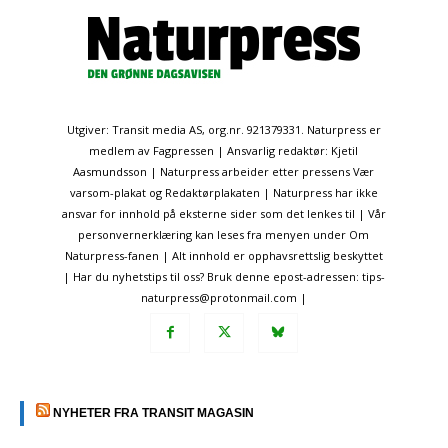
Utgiver: Transit media AS, org.nr. 921379331. Naturpress er
medlem av Fagpressen | Ansvarlig redaktør: Kjetil
Aasmundsson | Naturpress arbeider etter pressens Vær
varsom-plakat og Redaktørplakaten | Naturpress har ikke
ansvar for innhold på eksterne sider som det lenkes til | Vår
personvernerklæring kan leses fra menyen under Om
Naturpress-fanen | Alt innhold er opphavsrettslig beskyttet
| Har du nyhetstips til oss? Bruk denne epost-adressen: tips-
naturpress@protonmail.com |
NYHETER FRA TRANSIT MAGASIN