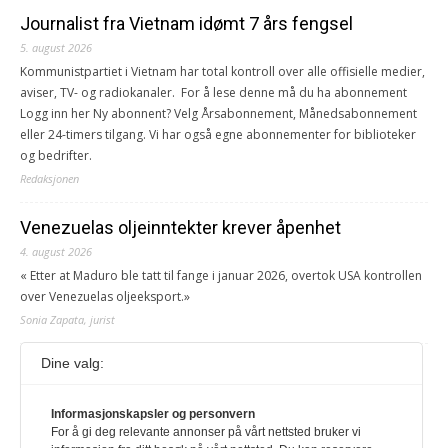
Journalist fra Vietnam idømt 7 års fengsel
5. august 2026
Kommunistpartiet i Vietnam har total kontroll over alle offisielle medier,
aviser, TV- og radiokanaler. For å lese denne må du ha abonnement
Logg inn her Ny abonnent? Velg Årsabonnement, Månedsabonnement
eller 24-timers tilgang. Vi har også egne abonnementer for biblioteker
og bedrifter.
Redaksjonen
Venezuelas oljeinntekter krever åpenhet
4. august 2026
« Etter at Maduro ble tatt til fange i januar 2026, overtok USA kontrollen
over Venezuelas oljeeksport.»
Sonia Zapata, jurist
Dine valg:
117,8 millioner er på flukt, en nedgang fra forrige
år
Informasjonskapsler og personvern
1. august 2026
For å gi deg relevante annonser på vårt nettsted bruker vi
Ville ha tilsvart verdens trettende største land i folketall. For å lese