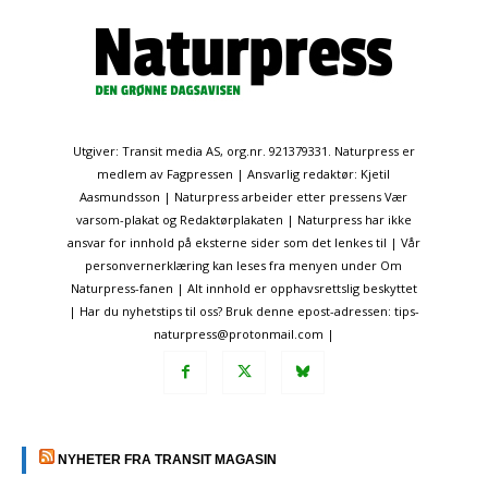
Utgiver: Transit media AS, org.nr. 921379331. Naturpress er
medlem av Fagpressen | Ansvarlig redaktør: Kjetil
Aasmundsson | Naturpress arbeider etter pressens Vær
varsom-plakat og Redaktørplakaten | Naturpress har ikke
ansvar for innhold på eksterne sider som det lenkes til | Vår
personvernerklæring kan leses fra menyen under Om
Naturpress-fanen | Alt innhold er opphavsrettslig beskyttet
| Har du nyhetstips til oss? Bruk denne epost-adressen: tips-
naturpress@protonmail.com |
NYHETER FRA TRANSIT MAGASIN