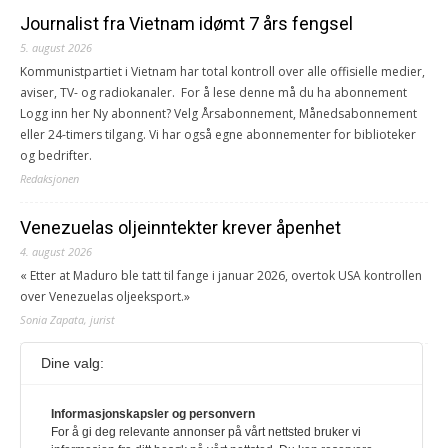
Journalist fra Vietnam idømt 7 års fengsel
5. august 2026
Kommunistpartiet i Vietnam har total kontroll over alle offisielle medier,
aviser, TV- og radiokanaler. For å lese denne må du ha abonnement
Logg inn her Ny abonnent? Velg Årsabonnement, Månedsabonnement
eller 24-timers tilgang. Vi har også egne abonnementer for biblioteker
og bedrifter.
Redaksjonen
Venezuelas oljeinntekter krever åpenhet
4. august 2026
« Etter at Maduro ble tatt til fange i januar 2026, overtok USA kontrollen
over Venezuelas oljeeksport.»
Sonia Zapata, jurist
Dine valg:
117,8 millioner er på flukt, en nedgang fra forrige
år
Informasjonskapsler og personvern
1. august 2026
For å gi deg relevante annonser på vårt nettsted bruker vi
Ville ha tilsvart verdens trettende største land i folketall. For å lese