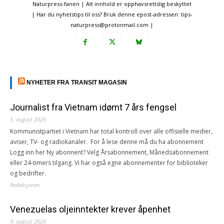
Naturpress-fanen | Alt innhold er opphavsrettslig beskyttet
| Har du nyhetstips til oss? Bruk denne epost-adressen: tips-
naturpress@protonmail.com |
NYHETER FRA TRANSIT MAGASIN
Journalist fra Vietnam idømt 7 års fengsel
5. august 2026
Kommunistpartiet i Vietnam har total kontroll over alle offisielle medier,
aviser, TV- og radiokanaler. For å lese denne må du ha abonnement
Logg inn her Ny abonnent? Velg Årsabonnement, Månedsabonnement
eller 24-timers tilgang. Vi har også egne abonnementer for biblioteker
og bedrifter.
Redaksjonen
Venezuelas oljeinntekter krever åpenhet
4. august 2026