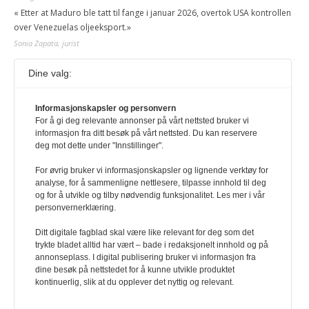
« Etter at Maduro ble tatt til fange i januar 2026, overtok USA kontrollen
over Venezuelas oljeeksport.»
Sonia Zapata, jurist
Dine valg:
117,8 millioner er på flukt, en nedgang fra forrige
år
1. august 2026
Informasjonskapsler og personvern
For å gi deg relevante annonser på vårt nettsted bruker vi
Ville ha tilsvart verdens trettende største land i folketall. For å lese
informasjon fra ditt besøk på vårt nettsted. Du kan reservere
denne må du ha abonnement Logg inn her Ny abonnent? Velg
deg mot dette under "Innstillinger".
Årsabonnement, Månedsabonnement eller 24-timers tilgang. Vi har
også egne abonnementer for biblioteker og bedrifter.
For øvrig bruker vi informasjonskapsler og lignende verktøy for
analyse, for å sammenligne nettlesere, tilpasse innhold til deg
Redaksjonen
og for å utvikle og tilby nødvendig funksjonalitet. Les mer i vår
personvernerklæring.
Ditt digitale fagblad skal være like relevant for deg som det
trykte bladet alltid har vært – bade i redaksjonelt innhold og på
annonseplass. I digital publisering bruker vi informasjon fra
dine besøk på nettstedet for å kunne utvikle produktet
kontinuerlig, slik at du opplever det nyttig og relevant.