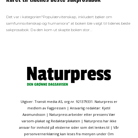
Det var i kategorien"Populærvitenskap, inkludert bøker om
samfunnsvitenskap og humaniora" at boken ble valgt til tidenes beste
sakprosabok. Da den kom ut skapte boken stor...
Utgiver: Transit media AS, org.nr. 921379331. Naturpress er
medlem av Fagpressen | Ansvarlig redaktør: Kjetil
Aasmundsson | Naturpress arbeider etter pressens Vær
varsom-plakat og Redaktørplakaten | Naturpress har ikke
ansvar for innhold på eksterne sider som det lenkes til | Vår
personvernerklæring kan leses fra menyen under Om