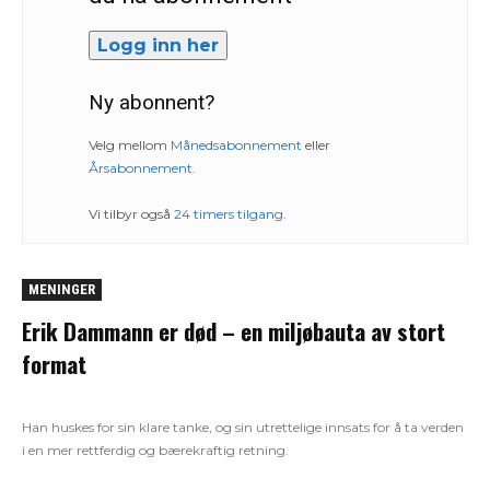
Logg inn her
Ny abonnent?
Velg mellom
Månedsabonnement
eller
Årsabonnement
.
Vi tilbyr også
24 timers tilgang
.
MENINGER
Erik Dammann er død – en miljøbauta av stort
format
Han huskes for sin klare tanke, og sin utrettelige innsats for å ta verden
i en mer rettferdig og bærekraftig retning.