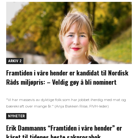
ARKIV 2
Framtiden i våre hender er kandidat til Nordisk
Råds miljøpris: – Veldig gøy å bli nominert
"Vi har massevis av dyktige folk som har jobbet iherdig med mat og
bærekraft over mange år." (Anja Bakken Riise, FIVH-leder)
NYHETER
Erik Dammanns “Framtiden i våre hender” er
kåret til tidenes beste sakprosabok